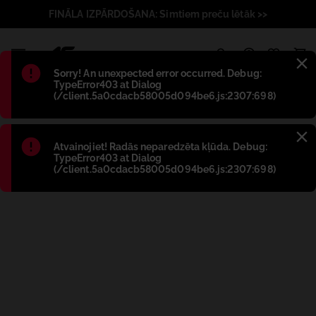
FINĀLA IZPĀRDOŠANA: Simtiem preču lētāk >>
1
Błąd
:
Sorry! An unexpected error occurred. Debug:
TypeError403 at Dialog
(/client.5a0cdacb58005d094be6.js:2307:698)
Błąd
:
Atvainojiet! Radās neparedzēta kļūda. Debug:
TypeError403 at Dialog
(/client.5a0cdacb58005d094be6.js:2307:698)