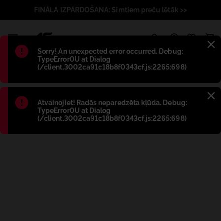
FINĀLA IZPĀRDOŠANA: Simtiem preču lētāk >>
1
Błąd
:
Sorry! An unexpected error occurred. Debug:
TypeError0U at Dialog
(/client.3002ca91c18b8f0343cf.js:2265:698)
Błąd
:
Atvainojiet! Radās neparedzēta kļūda. Debug:
TypeError0U at Dialog
(/client.3002ca91c18b8f0343cf.js:2265:698)