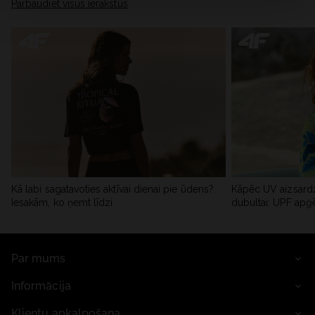
Pārbaudiet visus ierakstus
Kā labi sagatavoties aktīvai dienai pie ūdens?
Kāpēc UV aizsardz
Iesakām, ko ņemt līdzi
dubultai: UPF apģ
Par mums
Informācija
Klientu apkalpošana