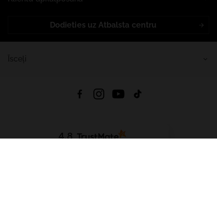
Dodieties uz Atbalsta centru
Īsceļi
4.8
Balstīts uz
15 508
atsauksmes
no visiem laikiem
Lejupielādēt Lietotni:
App Store
Google Play
App Gallery
Visas tiesības aizsargātas © 2026