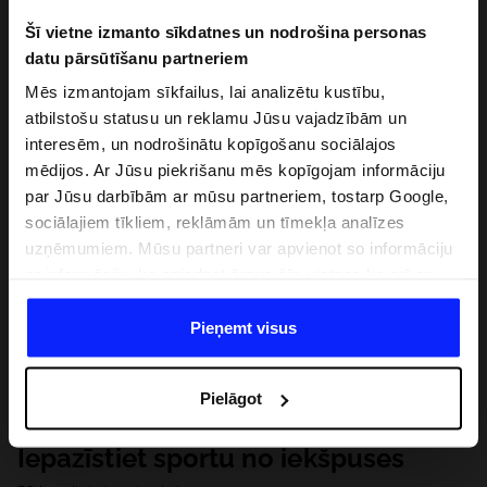
Šī vietne izmanto sīkdatnes un nodrošina personas
datu pārsūtīšanu partneriem
Mēs izmantojam sīkfailus, lai analizētu kustību,
atbilstošu statusu un reklamu Jūsu vajadzībām un
interesēm, un nodrošinātu kopīgošanu sociālajos
mēdijos. Ar Jūsu piekrišanu mēs kopīgojam informāciju
par Jūsu darbībām ar mūsu partneriem, tostarp Google,
sociālajiem tīkliem, reklāmām un tīmekļa analīzes
uzņēmumiem. Mūsu partneri var apvienot so informāciju
ar informāciju, ko sniedzat ārpus šīs vietnes,ka arī ar
datiem, ko viņi iegūst, izmantojot viņu pakalpojumus. Ar
Jūsu atļauju, mēs varam pārsūtīt Jūsu personas datus
Pieņemt visus
saviem partneriem, lai uzlabotu veidu, kadā tiek rādīta
tiešsaites reklāma, veiktu analītisko izpēti, pielāgotu
Pielāgot
saturu un uzlabotu mūsu partneru piedāvātos risinajumus
( piem. socialos tīklus). Detalizētu informāciju var atrast
Iepazīstiet sportu no iekšpuses
mūsu Privātuma politikā un sadaļā "Detaļas".