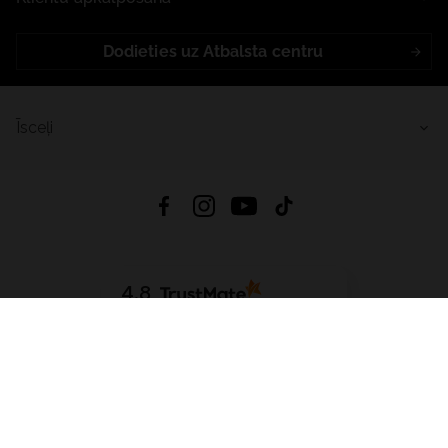
Dodieties uz Atbalsta centru
Īsceļi
4.8
Balstīts uz
15 517
atsauksmes
no visiem laikiem
Lejupielādēt Lietotni:
App Store
Google Play
App Gallery