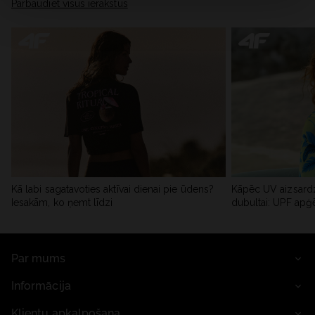
Pārbaudiet visus ierakstus
Kā labi sagatavoties aktīvai dienai pie ūdens?
Kāpēc UV aizsardz
Iesakām, ko ņemt līdzi
dubultai: UPF apģ
Par mums
Informācija
Klientu apkalpošana