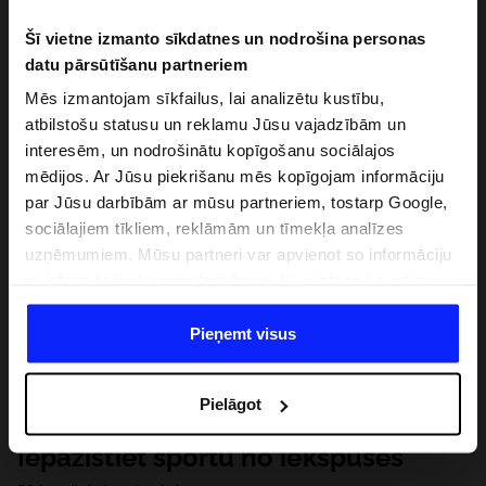
Šī vietne izmanto sīkdatnes un nodrošina personas
datu pārsūtīšanu partneriem
Mēs izmantojam sīkfailus, lai analizētu kustību,
atbilstošu statusu un reklamu Jūsu vajadzībām un
interesēm, un nodrošinātu kopīgošanu sociālajos
mēdijos. Ar Jūsu piekrišanu mēs kopīgojam informāciju
par Jūsu darbībām ar mūsu partneriem, tostarp Google,
sociālajiem tīkliem, reklāmām un tīmekļa analīzes
uzņēmumiem. Mūsu partneri var apvienot so informāciju
ar informāciju, ko sniedzat ārpus šīs vietnes,ka arī ar
datiem, ko viņi iegūst, izmantojot viņu pakalpojumus. Ar
Jūsu atļauju, mēs varam pārsūtīt Jūsu personas datus
Pieņemt visus
saviem partneriem, lai uzlabotu veidu, kadā tiek rādīta
tiešsaites reklāma, veiktu analītisko izpēti, pielāgotu
Pielāgot
saturu un uzlabotu mūsu partneru piedāvātos risinajumus
( piem. socialos tīklus). Detalizētu informāciju var atrast
Iepazīstiet sportu no iekšpuses
mūsu Privātuma politikā un sadaļā "Detaļas".