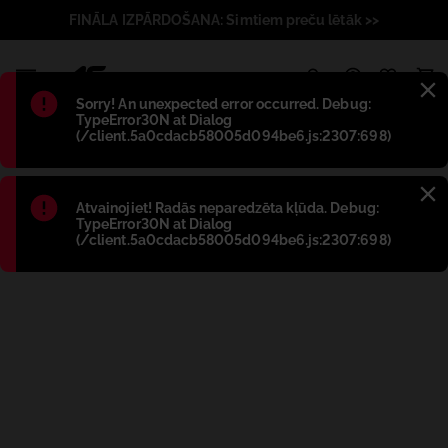
FINĀLA IZPĀRDOŠANA: Simtiem preču lētāk >>
1
Błąd
:
Sorry! An unexpected error occurred. Debug:
TypeError30N at Dialog
(/client.5a0cdacb58005d094be6.js:2307:698)
Błąd
:
Atvainojiet! Radās neparedzēta kļūda. Debug:
TypeError30N at Dialog
(/client.5a0cdacb58005d094be6.js:2307:698)