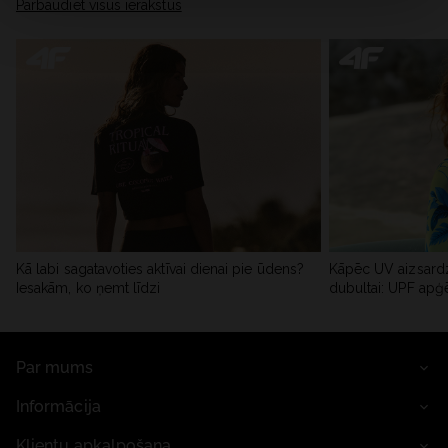
Pārbaudiet visus ierakstus
Kā labi sagatavoties aktīvai dienai pie ūdens?
Kāpēc UV aizsardz
Iesakām, ko ņemt līdzi
dubultai: UPF apģ
Par mums
Informācija
Klientu apkalpošana