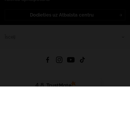
Dodieties uz Atbalsta centru
Īsceļi
4.8
Balstīts uz
15 511
atsauksmes
no visiem laikiem
Lejupielādēt Lietotni:
App Store
Google Play
App Gallery