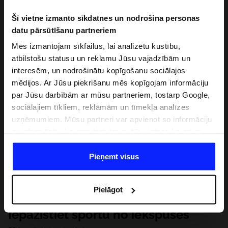
Šī vietne izmanto sīkdatnes un nodrošina personas
datu pārsūtīšanu partneriem
Mēs izmantojam sīkfailus, lai analizētu kustību,
atbilstošu statusu un reklamu Jūsu vajadzībām un
interesēm, un nodrošinātu kopīgošanu sociālajos
mēdijos. Ar Jūsu piekrišanu mēs kopīgojam informāciju
par Jūsu darbībām ar mūsu partneriem, tostarp Google,
sociālajiem tīkliem, reklāmām un tīmekļa analīzes
uzņēmumiem. Mūsu partneri var apvienot so informāciju
ar informāciju, ko sniedzat ārpus šīs vietnes,ka arī ar
datiem, ko viņi iegūst, izmantojot viņu pakalpojumus. Ar
Jūsu atļauju, mēs varam pārsūtīt Jūsu personas datus
Pieņemt visus
saviem partneriem, lai uzlabotu veidu, kadā tiek rādīta
tiešsaites reklāma, veiktu analītisko izpēti, pielāgotu
Pielāgot
saturu un uzlabotu mūsu partneru piedāvātos risinajumus
( piem. socialos tīklus). Detalizētu informāciju var atrast
Iepazīstiet sportu no iekšpuses
mūsu Privātuma politikā un sadaļā "Detaļas".