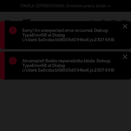
FINĀLA IZPĀRDOŠANA: Simtiem preču lētāk >>
1
Błąd
:
Sorry! An unexpected error occurred. Debug:
TypeError6B at Dialog
(/client.5a0cdacb58005d094be6.js:2307:698)
Błąd
:
Atvainojiet! Radās neparedzēta kļūda. Debug:
TypeError6B at Dialog
(/client.5a0cdacb58005d094be6.js:2307:698)