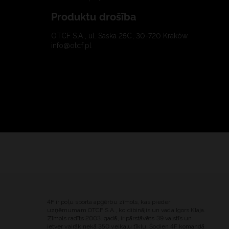
Produktu drošība
OTCF S.A., ul. Saska 25C, 30-720 Kraków
info@otcf.pl
4F ir poļu sporta apģērbu zīmols, kas pieder
uzņēmumam OTCF S.A., ko dibinājis un vada Igors Klaja.
Zīmols radīts 2003. gadā, ir pārstāvēts 39 valstīs un
ietver vairāk nekā 350 veikalu tīklu. Šodien 4F komandā