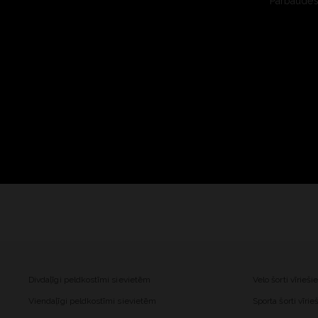
Pārbaudes 
Divdaļīgi peldkostīmi sievietēm
Velo šorti vīrieš
Viendaļīgi peldkostīmi sievietēm
Sporta šorti vīri