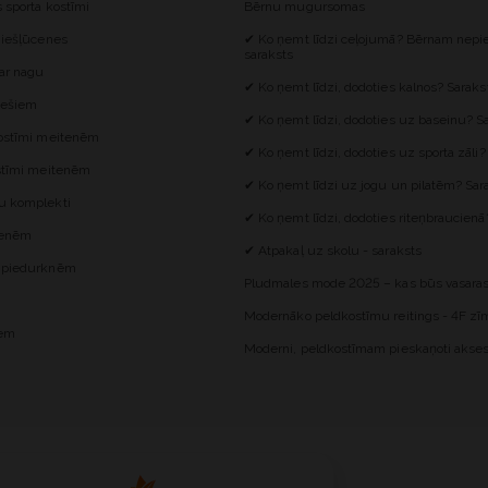
s sporta kostīmi
Bērnu mugursomas
 iešļūcenes
✔ Ko ņemt līdzi ceļojumā? Bērnam nepie
saraksts
 ar nagu
✔ Ko ņemt līdzi, dodoties kalnos? Saraks
iešiem
✔ Ko ņemt līdzi, dodoties uz baseinu? S
kostīmi meitenēm
✔ Ko ņemt līdzi, dodoties uz sporta zāli?
ostīmi meitenēm
✔ Ko ņemt līdzi uz jogu un pilatēm? Sar
u komplekti
✔ Ko ņemt līdzi, dodoties riteņbraucienā
itenēm
✔ Atpakaļ uz skolu - saraksts
z piedurknēm
Pludmales mode 2025 – kas būs vasaras
Modernāko peldkostīmu reitings - 4F zīm
iem
Moderni, peldkostīmam pieskaņoti akses