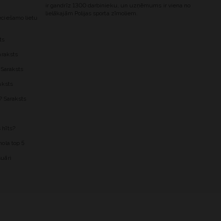
ir gandrīz 1300 darbinieku, un uzņēmums ir viena no
lielākajām Polijas sporta zīmoliem.
ciešamo lietu
ts
araksts
 Saraksts
aksts
? Saraksts
 hīts?
ola top 5
uāri