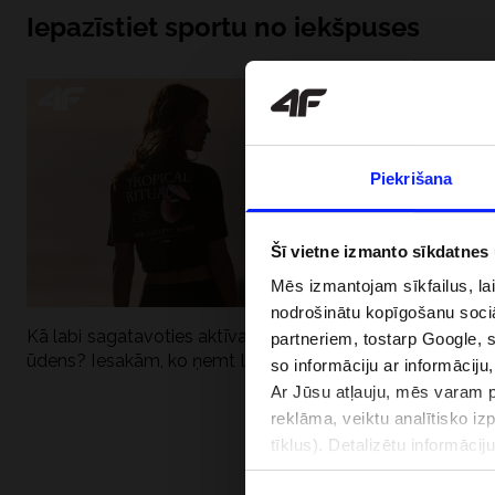
Iepazīstiet sportu no iekšpuses
Piekrišana
Šī vietne izmanto sīkdatnes
Mēs izmantojam sīkfailus, la
nodrošinātu kopīgošanu soci
Kā labi sagatavoties aktīvai dienai pie
Kāpēc UV aizsard
partneriem, tostarp Google, 
ūdens? Iesakām, ko ņemt līdzi
dubultai: UPF a
so informāciju ar informāciju
Ar Jūsu atļauju, mēs varam pā
reklāma, veiktu analītisko iz
tīklus). Detalizētu informāci
PIEGĀDES 