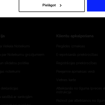
Pielāgot
ija
Klientu apkalpošana
ta Veikala Noteikumi
Piegādes izmaksas
ja par Noteikumu grozījumiem
E-iepirkšanās priekšrocības
un sīkdatņu politika
Reģistrācijas priekšrocības
jas noteikumi
Pieejamie apmaksas veidi
Vietnes karte
 deklarācijas
Atteikšanās no līguma (preces a
instrukcija
a saistībā ar sankcijām
Paziņot par atteikšanos no līgum