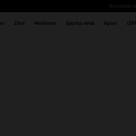
es
Zēni
Meitenes
Sporta veidi
Apavi
IZ