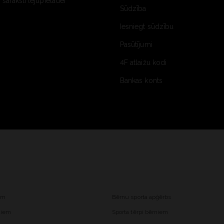
saraksti lejupielādei
Sūdzība
Iesniegt sūdzību
Pasūtījumi
4F atlaižu kodi
Bankas konts
iem
Bērnu sporta apģērbs
ešiem
Sporta tērpi bērniem