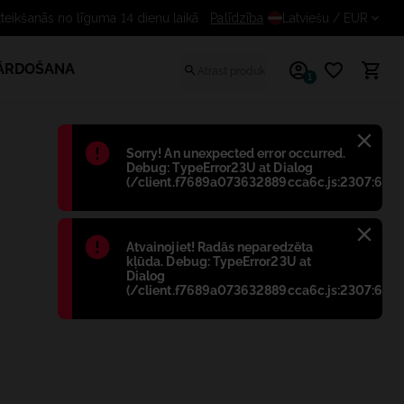
Bezmaksas atteikšanās no līguma 14 dienu laikā
Palīdzība
Latviešu
/ EUR
PĀRDOŠANA
1
Błąd
:
Sorry! An unexpected error occurred.
Debug: TypeError23U at Dialog
(/client.f7689a073632889cca6c.js:2307:698)
Błąd
:
Atvainojiet! Radās neparedzēta
kļūda. Debug: TypeError23U at
Dialog
(/client.f7689a073632889cca6c.js:2307:698)