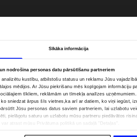
Sīkāka informācija
 un nodrošina personas datu pārsūtīšanu partneriem
i analizētu kustību, atbilstošu statusu un reklamu Jūsu vajadzī
ālajos mēdijos. Ar Jūsu piekrišanu mēs kopīgojam informāciju 
zībai pie ūdens jābūt
Jaunā 4F tenisa un padela kolekcija.
sociālajiem tīkliem, reklāmām un tīmekļa analīzes uzņēmumiem.
pģērbs + SPF
Sportiska funkcionalitāte satiekas ar
, ko sniedzat ārpus šīs vietnes,ka arī ar datiem, ko viņi iegūst, 
mūsdienīgu stilu
rsūtīt Jūsu personas datus saviem partneriem, lai uzlabotu veid
pēti, pielāgotu saturu un uzlabotu mūsu partneru piedāvātos risi
ju var atrast mūsu Privātuma politikā un sadaļā "Detaļas".
IZMAKSAS
VEIKALU ADRESES
B2B
4F TEAM LOJALITĀTES PR