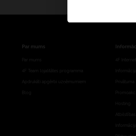
Par mums
Informāc
Par mums
4F Interne
4F Team lojalitātes programma
Informāci
Apdrukāti apģērbi uzņēmumiem
Privātuma 
Blog
Promoakci
Hosting
Atbilstības
Informācij