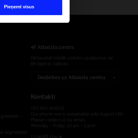
Pieņemt visus
4F Atbalsta centrs
Pārbaudiet biežāk uzdotos jautājumus vai
tērzējiet ar čatbotu:
Dodieties uz Atbalsta centru
Kontakti
+371 (64) 415203
Our phone line is unavailable until August 14th.
tgriešana) –
Please contact us by email.
(Monday - Friday, 10 am - 5 pm)
a (atgriešana)
Uzrakstīt ziņu