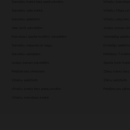
Sieviešu krekli bez piedurknēm
Vīriešu kokvilna
Sieviešu velo krekli
Vīriešu čības un
Sieviešu peldšorti
Vīriešu cepures
Velo šorti sievietēm
Jostas somas vīr
Kokvilnas sporta kostīmi sievietēm
Viendaļīgi peld
Sieviešu cepures ar nagu
Divdaļīgi peldk
Sieviešu sandales
Meiteņu T-krekl
Jostas somas sievietēm
Sporta šorti me
Peldbikses vīriešiem
Zēnu krekli be
Vīriešu peldšorti
Zēnu peldšorti
Vīriešu krekli bez piedurknēm
Peldbikses zēn
Vīriešu kokvilnas krekli