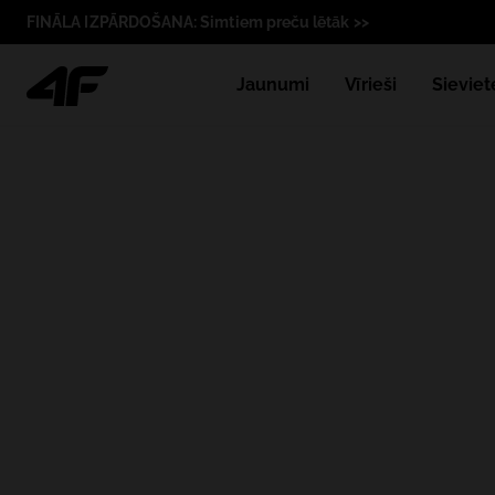
FINĀLA IZPĀRDOŠANA: Simtiem preču lētāk >>
Jaunumi
Vīrieši
Sieviet