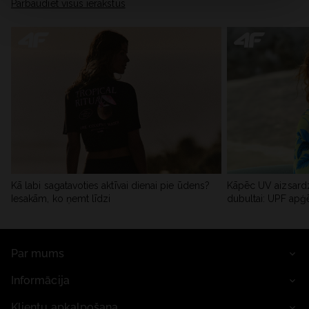
Pārbaudiet visus ierakstus
Kā labi sagatavoties aktīvai dienai pie ūdens?
Kāpēc UV aizsardz
Iesakām, ko ņemt līdzi
dubultai: UPF apģ
Par mums
Informācija
Klientu apkalpošana