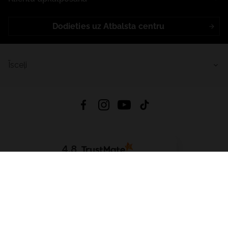
Dodieties uz Atbalsta centru
Īsceļi
4.8
Balstīts uz
15 509
atsauksmes
no visiem laikiem
Lejupielādēt Lietotni:
App Store
Google Play
App Gallery