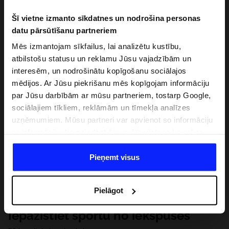
Šī vietne izmanto sīkdatnes un nodrošina personas
datu pārsūtīšanu partneriem
Mēs izmantojam sīkfailus, lai analizētu kustību,
atbilstošu statusu un reklamu Jūsu vajadzībām un
interesēm, un nodrošinātu kopīgošanu sociālajos
mēdijos. Ar Jūsu piekrišanu mēs kopīgojam informāciju
par Jūsu darbībām ar mūsu partneriem, tostarp Google,
sociālajiem tīkliem, reklāmām un tīmekļa analīzes
uzņēmumiem. Mūsu partneri var apvienot so informāciju
ar informāciju, ko sniedzat ārpus šīs vietnes,ka arī ar
datiem, ko viņi iegūst, izmantojot viņu pakalpojumus. Ar
Jūsu atļauju, mēs varam pārsūtīt Jūsu personas datus
Pieņemt visus
saviem partneriem, lai uzlabotu veidu, kadā tiek rādīta
tiešsaites reklāma, veiktu analītisko izpēti, pielāgotu
Pielāgot
saturu un uzlabotu mūsu partneru piedāvātos risinajumus
( piem. socialos tīklus). Detalizētu informāciju var atrast
Iepazīstiet sportu no iekšpuses
mūsu Privātuma politikā un sadaļā "Detaļas".