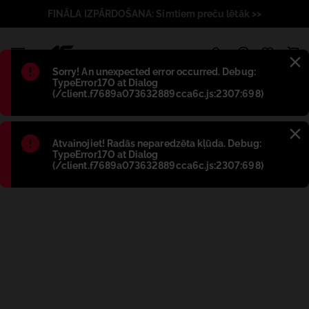
FINĀLA IZPĀRDOŠANA: Simtiem preču lētāk >>
1
Błąd
:
Sorry! An unexpected error occurred. Debug:
TypeError17O at Dialog
(/client.f7689a073632889cca6c.js:2307:698)
Błąd
:
Atvainojiet! Radās neparedzēta kļūda. Debug:
TypeError17O at Dialog
(/client.f7689a073632889cca6c.js:2307:698)