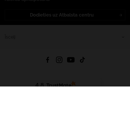
Dodieties uz Atbalsta centru
Īsceļi
4.8
Balstīts uz
15 511
atsauksmes
no visiem laikiem
Lejupielādēt Lietotni:
App Store
Google Play
App Gallery