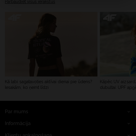
Pārbaudiet visus ierakstus
Kā labi sagatavoties aktīvai dienai pie ūdens?
Kāpēc UV aizsardz
Iesakām, ko ņemt līdzi
dubultai: UPF apģ
Par mums
Informācija
Klientu apkalpošana