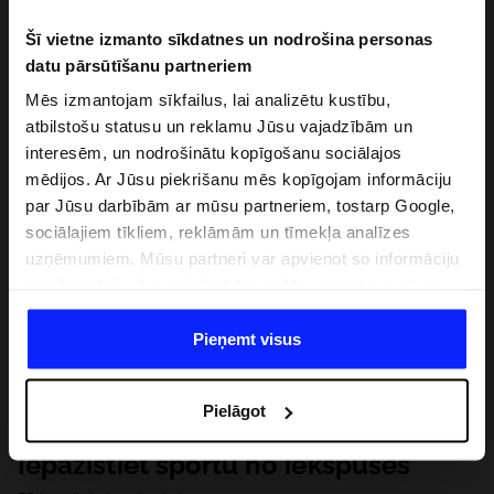
Šī vietne izmanto sīkdatnes un nodrošina personas
datu pārsūtīšanu partneriem
Mēs izmantojam sīkfailus, lai analizētu kustību,
atbilstošu statusu un reklamu Jūsu vajadzībām un
interesēm, un nodrošinātu kopīgošanu sociālajos
mēdijos. Ar Jūsu piekrišanu mēs kopīgojam informāciju
par Jūsu darbībām ar mūsu partneriem, tostarp Google,
sociālajiem tīkliem, reklāmām un tīmekļa analīzes
uzņēmumiem. Mūsu partneri var apvienot so informāciju
ar informāciju, ko sniedzat ārpus šīs vietnes,ka arī ar
datiem, ko viņi iegūst, izmantojot viņu pakalpojumus. Ar
Jūsu atļauju, mēs varam pārsūtīt Jūsu personas datus
Pieņemt visus
saviem partneriem, lai uzlabotu veidu, kadā tiek rādīta
tiešsaites reklāma, veiktu analītisko izpēti, pielāgotu
Pielāgot
saturu un uzlabotu mūsu partneru piedāvātos risinajumus
( piem. socialos tīklus). Detalizētu informāciju var atrast
Iepazīstiet sportu no iekšpuses
mūsu Privātuma politikā un sadaļā "Detaļas".