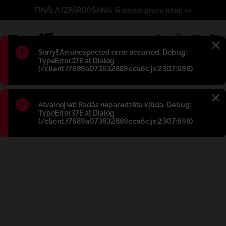
FINĀLA IZPĀRDOŠANA: Simtiem preču lētāk >>
1
Błąd
:
Sorry! An unexpected error occurred. Debug:
TypeError37E at Dialog
(/client.f7689a073632889cca6c.js:2307:698)
Błąd
:
Atvainojiet! Radās neparedzēta kļūda. Debug:
TypeError37E at Dialog
(/client.f7689a073632889cca6c.js:2307:698)