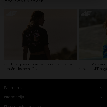
Pārbaudiet visus ierakstus
Kā labi sagatavoties aktīvai dienai pie ūdens?
Kāpēc UV aizsardz
Iesakām, ko ņemt līdzi
dubultai: UPF apģ
Par mums
Informācija
Klientu apkalpošana