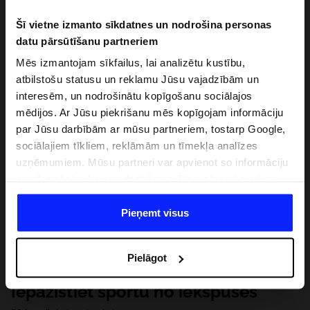
Šī vietne izmanto sīkdatnes un nodrošina personas
datu pārsūtīšanu partneriem
Mēs izmantojam sīkfailus, lai analizētu kustību,
atbilstošu statusu un reklamu Jūsu vajadzībām un
interesēm, un nodrošinātu kopīgošanu sociālajos
mēdijos. Ar Jūsu piekrišanu mēs kopīgojam informāciju
par Jūsu darbībām ar mūsu partneriem, tostarp Google,
sociālajiem tīkliem, reklāmām un tīmekļa analīzes
uzņēmumiem. Mūsu partneri var apvienot so informāciju
ar informāciju, ko sniedzat ārpus šīs vietnes,ka arī ar
datiem, ko viņi iegūst, izmantojot viņu pakalpojumus. Ar
Jūsu atļauju, mēs varam pārsūtīt Jūsu personas datus
Pieņemt visus
saviem partneriem, lai uzlabotu veidu, kadā tiek rādīta
tiešsaites reklāma, veiktu analītisko izpēti, pielāgotu
Pielāgot
saturu un uzlabotu mūsu partneru piedāvātos risinajumus
( piem. socialos tīklus). Detalizētu informāciju var atrast
Iepazīstiet sportu no iekšpuses
mūsu Privātuma politikā un sadaļā "Detaļas".