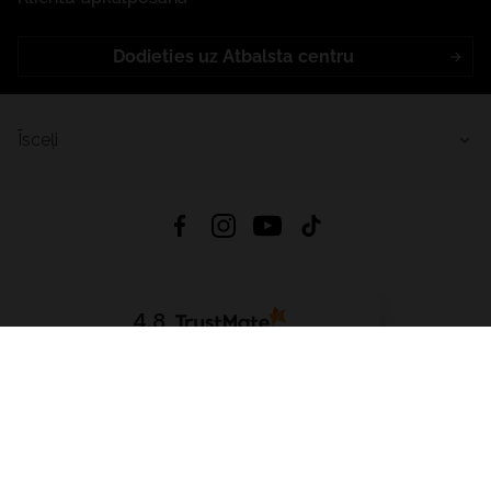
Dodieties uz Atbalsta centru
Īsceļi
4.8
Balstīts uz
15 509
atsauksmes
no visiem laikiem
Lejupielādēt Lietotni:
App Store
Google Play
App Gallery