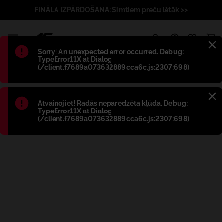
FINĀLA IZPĀRDOŠANA: Simtiem preču lētāk >>
1
Błąd
:
Sorry! An unexpected error occurred. Debug:
TypeError11X at Dialog
(/client.f7689a073632889cca6c.js:2307:698)
Błąd
:
Atvainojiet! Radās neparedzēta kļūda. Debug:
TypeError11X at Dialog
(/client.f7689a073632889cca6c.js:2307:698)