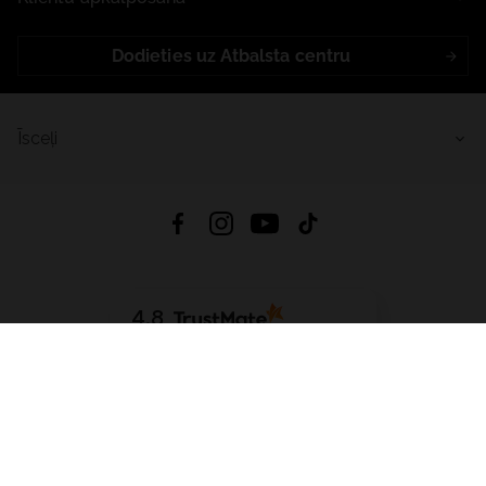
Dodieties uz Atbalsta centru
Īsceļi
4.8
Balstīts uz
15 509
atsauksmes
no visiem laikiem
Lejupielādēt Lietotni:
App Store
Google Play
App Gallery