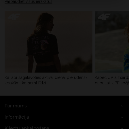
Pārbaudiet visus ierakstus
Kā labi sagatavoties aktīvai dienai pie ūdens?
Kāpēc UV aizsardz
Iesakām, ko ņemt līdzi
dubultai: UPF apģ
Par mums
Informācija
Klientu apkalpošana