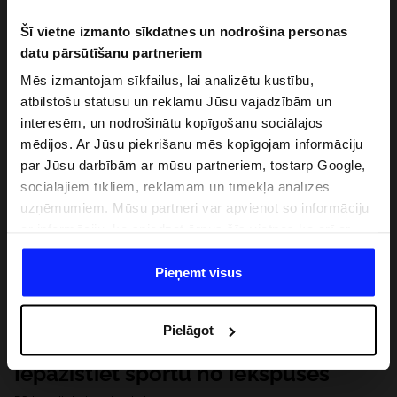
Šī vietne izmanto sīkdatnes un nodrošina personas
datu pārsūtīšanu partneriem
Mēs izmantojam sīkfailus, lai analizētu kustību,
atbilstošu statusu un reklamu Jūsu vajadzībām un
interesēm, un nodrošinātu kopīgošanu sociālajos
mēdijos. Ar Jūsu piekrišanu mēs kopīgojam informāciju
par Jūsu darbībām ar mūsu partneriem, tostarp Google,
sociālajiem tīkliem, reklāmām un tīmekļa analīzes
uzņēmumiem. Mūsu partneri var apvienot so informāciju
ar informāciju, ko sniedzat ārpus šīs vietnes,ka arī ar
datiem, ko viņi iegūst, izmantojot viņu pakalpojumus. Ar
Jūsu atļauju, mēs varam pārsūtīt Jūsu personas datus
Pieņemt visus
saviem partneriem, lai uzlabotu veidu, kadā tiek rādīta
tiešsaites reklāma, veiktu analītisko izpēti, pielāgotu
Pielāgot
saturu un uzlabotu mūsu partneru piedāvātos risinajumus
( piem. socialos tīklus). Detalizētu informāciju var atrast
Iepazīstiet sportu no iekšpuses
mūsu Privātuma politikā un sadaļā "Detaļas".