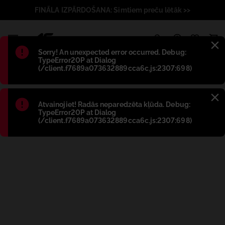
FINĀLA IZPĀRDOŠANA: Simtiem preču lētāk >>
1
Błąd
:
Sorry! An unexpected error occurred. Debug:
TypeError20P at Dialog
(/client.f7689a073632889cca6c.js:2307:698)
Błąd
:
Atvainojiet! Radās neparedzēta kļūda. Debug:
TypeError20P at Dialog
(/client.f7689a073632889cca6c.js:2307:698)