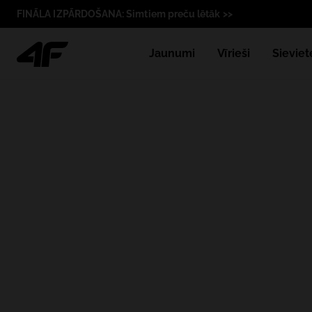
FINĀLA IZPĀRDOŠANA: Simtiem preču lētāk >>
Jaunumi
Vīrieši
Sieviet