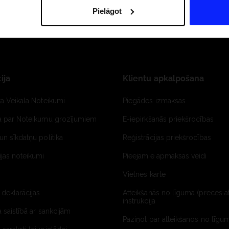
Pielāgot
ija
Klientu apkalpošana
ta Veikala Noteikumi
Piegādes izmaksas
ja par Noteikumu grozījumiem
E-iepirkšanās priekšrocības
un sīkdatņu politika
Reģistrācijas priekšrocības
jas noteikumi
Pieejamie apmaksas veidi
Vietnes karte
 deklarācijas
Atteikšanās no līguma (preces a
instrukcija
a saistībā ar sankcijām
Paziņot par atteikšanos no līgum