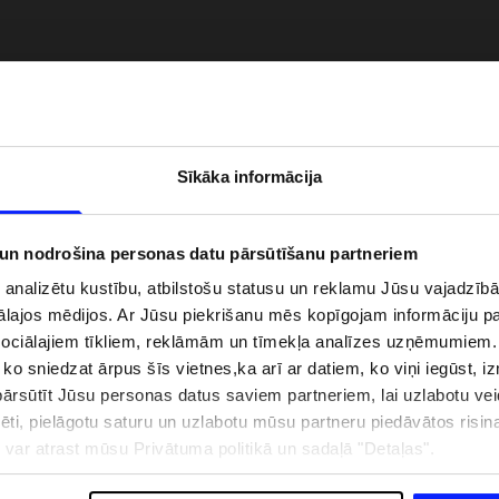
Sīkāka informācija
 un nodrošina personas datu pārsūtīšanu partneriem
i analizētu kustību, atbilstošu statusu un reklamu Jūsu vajadzī
ālajos mēdijos. Ar Jūsu piekrišanu mēs kopīgojam informāciju 
zībai pie ūdens jābūt
Jaunā 4F tenisa un padela kolekcija.
sociālajiem tīkliem, reklāmām un tīmekļa analīzes uzņēmumiem.
pģērbs + SPF
Sportiska funkcionalitāte satiekas ar
, ko sniedzat ārpus šīs vietnes,ka arī ar datiem, ko viņi iegūst, 
mūsdienīgu stilu
rsūtīt Jūsu personas datus saviem partneriem, lai uzlabotu veid
pēti, pielāgotu saturu un uzlabotu mūsu partneru piedāvātos risi
ju var atrast mūsu Privātuma politikā un sadaļā "Detaļas".
IZMAKSAS
VEIKALU ADRESES
B2B
4F TEAM LOJALITĀTES PR