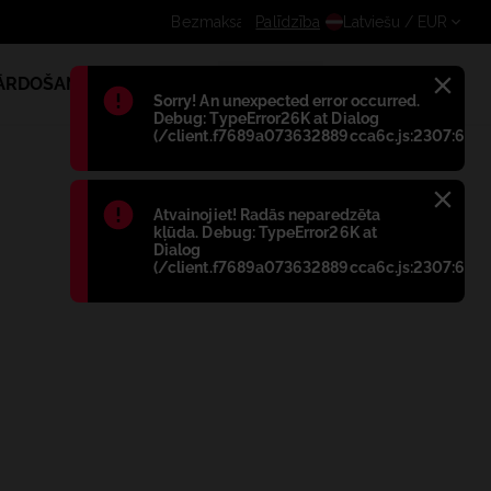
Saņem papildus atlaidi reģistrētiem lie
Palīdzība
Latviešu
/ EUR
PĀRDOŠANA
1
Błąd
:
Sorry! An unexpected error occurred.
Debug: TypeError26K at Dialog
(/client.f7689a073632889cca6c.js:2307:698)
Błąd
:
Atvainojiet! Radās neparedzēta
kļūda. Debug: TypeError26K at
Dialog
(/client.f7689a073632889cca6c.js:2307:698)