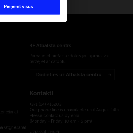
Pieņemt visus
4F Atbalsta centrs
Pārbaudiet biežāk uzdotos jautājumus vai
tērzējiet ar čatbotu:
Dodieties uz Atbalsta centru
Kontakti
+371 (64) 415203
Our phone line is unavailable until August 14th.
tgriešana) –
Please contact us by email.
(Monday - Friday, 10 am - 5 pm)
a (atgriešana)
Uzrakstīt ziņu