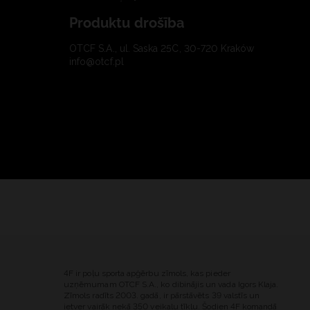
Produktu drošība
OTCF S.A., ul. Saska 25C, 30-720 Kraków
info@otcf.pl
4F ir poļu sporta apģērbu zīmols, kas pieder
uzņēmumam OTCF S.A., ko dibinājis un vada Igors Klaja.
Zīmols radīts 2003. gadā, ir pārstāvēts 39 valstīs un
ietver vairāk nekā 350 veikalu tīklu. Šodien 4F komandā