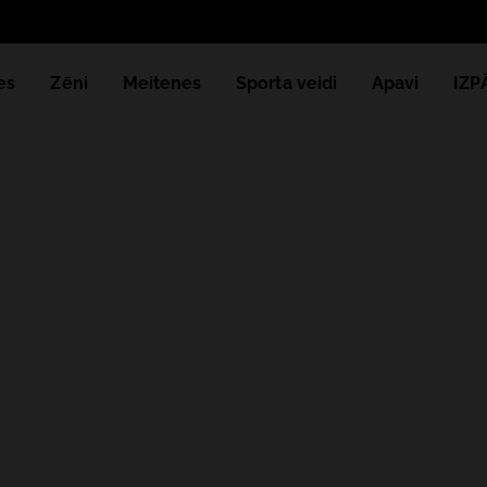
es
Zēni
Meitenes
Sporta veidi
Apavi
IZ