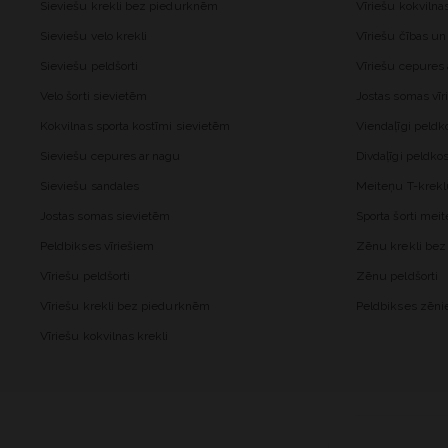
Sieviešu krekli bez piedurknēm
Vīriešu kokvilna
Sieviešu velo krekli
Vīriešu čības un
Sieviešu peldšorti
Vīriešu cepures
Velo šorti sievietēm
Jostas somas vīr
Kokvilnas sporta kostīmi sievietēm
Viendaļīgi peld
Sieviešu cepures ar nagu
Divdaļīgi peldk
Sieviešu sandales
Meiteņu T-krekl
Jostas somas sievietēm
Sporta šorti me
Peldbikses vīriešiem
Zēnu krekli be
Vīriešu peldšorti
Zēnu peldšorti
Vīriešu krekli bez piedurknēm
Peldbikses zēn
Vīriešu kokvilnas krekli