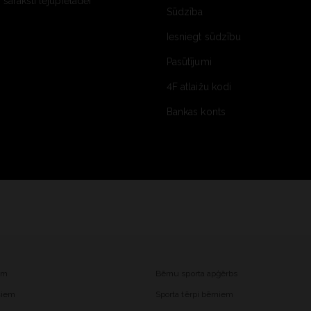
saraksti lejupielādei
Sūdzība
Iesniegt sūdzību
Pasūtījumi
4F atlaižu kodi
Bankas konts
iem
Bērnu sporta apģērbs
ešiem
Sporta tērpi bērniem