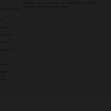
ir gandrīz 1300 darbinieku, un uzņēmums ir viena no
lielākajām Polijas sporta zīmoliem.
ciešamo lietu
ts
araksts
 Saraksts
aksts
? Saraksts
 hīts?
ola top 5
uāri