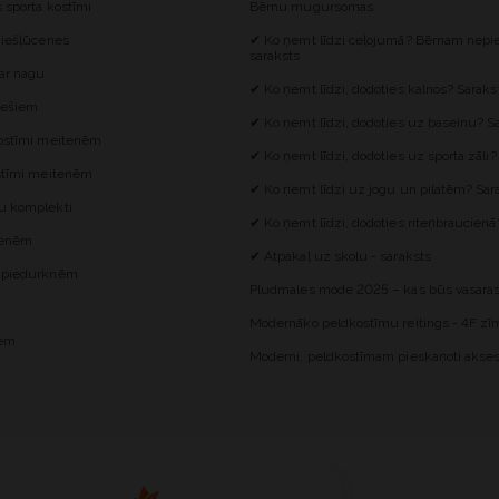
s sporta kostīmi
Bērnu mugursomas
 iešļūcenes
✔ Ko ņemt līdzi ceļojumā? Bērnam nepie
saraksts
 ar nagu
✔ Ko ņemt līdzi, dodoties kalnos? Saraks
iešiem
✔ Ko ņemt līdzi, dodoties uz baseinu? S
kostīmi meitenēm
✔ Ko ņemt līdzi, dodoties uz sporta zāli?
ostīmi meitenēm
✔ Ko ņemt līdzi uz jogu un pilatēm? Sar
u komplekti
✔ Ko ņemt līdzi, dodoties riteņbraucienā
itenēm
✔ Atpakaļ uz skolu - saraksts
z piedurknēm
Pludmales mode 2025 – kas būs vasaras
Modernāko peldkostīmu reitings - 4F zīm
iem
Moderni, peldkostīmam pieskaņoti akses