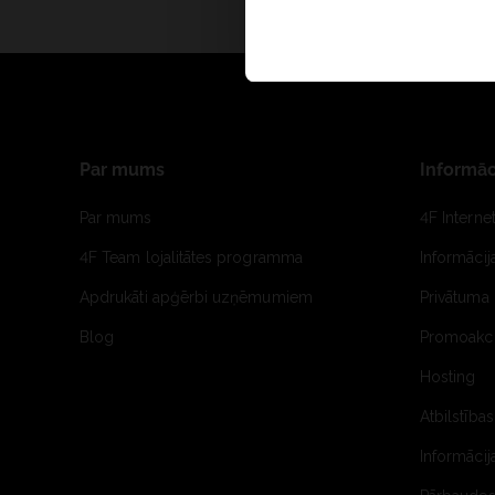
Par mums
Informāc
Par mums
4F Interne
4F Team lojalitātes programma
Informāci
Apdrukāti apģērbi uzņēmumiem
Privātuma 
Blog
Promoakci
Hosting
Atbilstības
Informācij