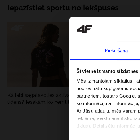
Iepazīstiet sportu no iekšpuses
Piekrišana
Šī vietne izmanto sīkdatnes
Mēs izmantojam sīkfailus, la
nodrošinātu kopīgošanu soci
Kā labi sagatavoties aktīvai dienai pie
Kāpēc UV aizsard
partneriem, tostarp Google, 
ūdens? Iesakām, ko ņemt līdzi
dubultai: UPF a
so informāciju ar informāciju
Ar Jūsu atļauju, mēs varam pā
reklāma, veiktu analītisko iz
tīklus). Detalizētu informāci
PIEGĀDES 