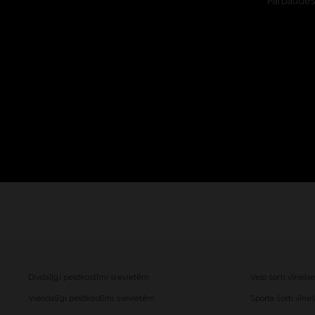
Pārbaudes 
Divdaļīgi peldkostīmi sievietēm
Velo šorti vīrieš
Viendaļīgi peldkostīmi sievietēm
Sporta šorti vīri