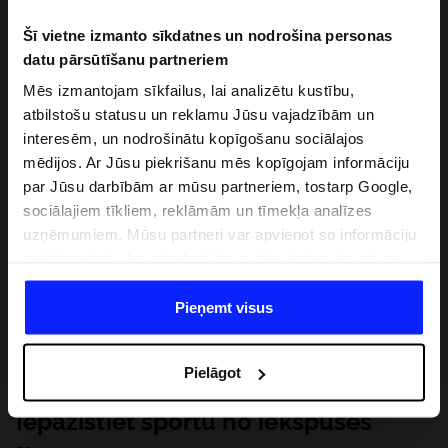
Šī vietne izmanto sīkdatnes un nodrošina personas
datu pārsūtīšanu partneriem
Mēs izmantojam sīkfailus, lai analizētu kustību,
atbilstošu statusu un reklamu Jūsu vajadzībām un
interesēm, un nodrošinātu kopīgošanu sociālajos
mēdijos. Ar Jūsu piekrišanu mēs kopīgojam informāciju
par Jūsu darbībām ar mūsu partneriem, tostarp Google,
sociālajiem tīkliem, reklāmām un tīmekļa analīzes
uzņēmumiem. Mūsu partneri var apvienot so informāciju
ar informāciju, ko sniedzat ārpus šīs vietnes,ka arī ar
datiem, ko viņi iegūst, izmantojot viņu pakalpojumus. Ar
Jūsu atļauju, mēs varam pārsūtīt Jūsu personas datus
Pieņemt visus
saviem partneriem, lai uzlabotu veidu, kadā tiek rādīta
tiešsaites reklāma, veiktu analītisko izpēti, pielāgotu
Pielāgot
saturu un uzlabotu mūsu partneru piedāvātos risinajumus
( piem. socialos tīklus). Detalizētu informāciju var atrast
Iepazīstiet sportu no iekšpuses
mūsu Privātuma politikā un sadaļā "Detaļas".