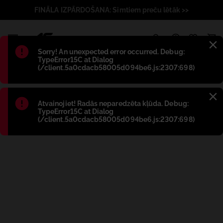
FINĀLA IZPĀRDOŠANA: Simtiem preču lētāk >>
1
Błąd
:
Sorry! An unexpected error occurred. Debug:
TypeError15C at Dialog
(/client.5a0cdacb58005d094be6.js:2307:698)
Błąd
:
Atvainojiet! Radās neparedzēta kļūda. Debug:
TypeError15C at Dialog
(/client.5a0cdacb58005d094be6.js:2307:698)