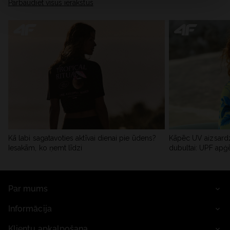
Pārbaudiet visus ierakstus
Kā labi sagatavoties aktīvai dienai pie ūdens?
Kāpēc UV aizsardz
Iesakām, ko ņemt līdzi
dubultai: UPF apģ
Par mums
Informācija
Klientu apkalpošana