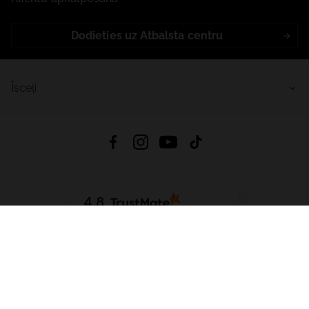
Dodieties uz Atbalsta centru
Īsceļi
4.8
Balstīts uz
15 511
atsauksmes
no visiem laikiem
Lejupielādēt Lietotni:
App Store
Google Play
App Gallery