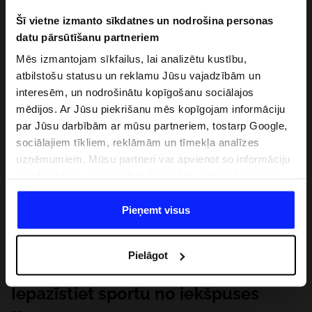
Šī vietne izmanto sīkdatnes un nodrošina personas
datu pārsūtīšanu partneriem
Mēs izmantojam sīkfailus, lai analizētu kustību,
atbilstošu statusu un reklamu Jūsu vajadzībām un
interesēm, un nodrošinātu kopīgošanu sociālajos
mēdijos. Ar Jūsu piekrišanu mēs kopīgojam informāciju
par Jūsu darbībām ar mūsu partneriem, tostarp Google,
sociālajiem tīkliem, reklāmām un tīmekļa analīzes
uzņēmumiem. Mūsu partneri var apvienot so informāciju
ar informāciju, ko sniedzat ārpus šīs vietnes,ka arī ar
datiem, ko viņi iegūst, izmantojot viņu pakalpojumus. Ar
Jūsu atļauju, mēs varam pārsūtīt Jūsu personas datus
Pieņemt visus
saviem partneriem, lai uzlabotu veidu, kadā tiek rādīta
tiešsaites reklāma, veiktu analītisko izpēti, pielāgotu
Pielāgot
saturu un uzlabotu mūsu partneru piedāvātos risinajumus
( piem. socialos tīklus). Detalizētu informāciju var atrast
Iepazīstiet sportu no iekšpuses
mūsu Privātuma politikā un sadaļā "Detaļas".