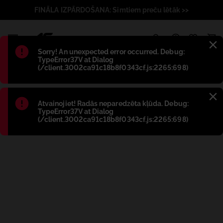
FINĀLA IZPĀRDOŠANA: Simtiem preču lētāk >>
1
Błąd
:
Sorry! An unexpected error occurred. Debug:
TypeError37V at Dialog
(/client.3002ca91c18b8f0343cf.js:2265:698)
Błąd
:
Atvainojiet! Radās neparedzēta kļūda. Debug:
TypeError37V at Dialog
(/client.3002ca91c18b8f0343cf.js:2265:698)