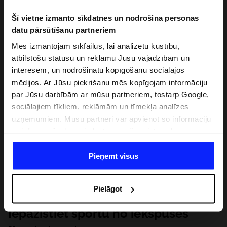
Šī vietne izmanto sīkdatnes un nodrošina personas
datu pārsūtīšanu partneriem
Mēs izmantojam sīkfailus, lai analizētu kustību,
atbilstošu statusu un reklamu Jūsu vajadzībām un
interesēm, un nodrošinātu kopīgošanu sociālajos
mēdijos. Ar Jūsu piekrišanu mēs kopīgojam informāciju
par Jūsu darbībām ar mūsu partneriem, tostarp Google,
sociālajiem tīkliem, reklāmām un tīmekļa analīzes
uzņēmumiem. Mūsu partneri var apvienot so informāciju
ar informāciju, ko sniedzat ārpus šīs vietnes,ka arī ar
datiem, ko viņi iegūst, izmantojot viņu pakalpojumus. Ar
Jūsu atļauju, mēs varam pārsūtīt Jūsu personas datus
Pieņemt visus
saviem partneriem, lai uzlabotu veidu, kadā tiek rādīta
tiešsaites reklāma, veiktu analītisko izpēti, pielāgotu
Pielāgot
saturu un uzlabotu mūsu partneru piedāvātos risinajumus
( piem. socialos tīklus). Detalizētu informāciju var atrast
Iepazīstiet sportu no iekšpuses
mūsu Privātuma politikā un sadaļā "Detaļas".