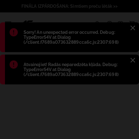
FINĀLA IZPĀRDOŠANA: Simtiem preču lētāk >>
1
Błąd
:
Sorry! An unexpected error occurred. Debug:
TypeError54V at Dialog
(/client.f7689a073632889cca6c.js:2307:698)
Błąd
:
Atvainojiet! Radās neparedzēta kļūda. Debug:
TypeError54V at Dialog
(/client.f7689a073632889cca6c.js:2307:698)