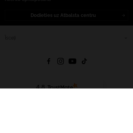
Dodieties uz Atbalsta centru
Īsceļi
4.8
Balstīts uz
15 509
atsauksmes
no visiem laikiem
Lejupielādēt Lietotni:
App Store
Google Play
App Gallery