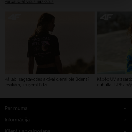
Pārbaudiet visus ierakstus
Kā labi sagatavoties aktīvai dienai pie ūdens?
Kāpēc UV aizsardz
Iesakām, ko ņemt līdzi
dubultai: UPF apģ
Par mums
Informācija
Klientu apkalpošana