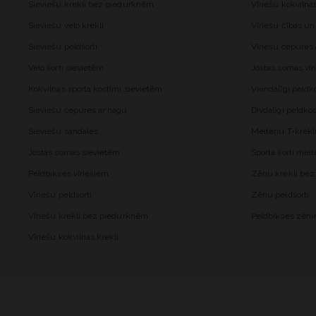
Sieviešu krekli bez piedurknēm
Vīriešu kokvilna
Sieviešu velo krekli
Vīriešu čības un
Sieviešu peldšorti
Vīriešu cepures
Velo šorti sievietēm
Jostas somas vīr
Kokvilnas sporta kostīmi sievietēm
Viendaļīgi peld
Sieviešu cepures ar nagu
Divdaļīgi peldk
Sieviešu sandales
Meiteņu T-krekl
Jostas somas sievietēm
Sporta šorti me
Peldbikses vīriešiem
Zēnu krekli be
Vīriešu peldšorti
Zēnu peldšorti
Vīriešu krekli bez piedurknēm
Peldbikses zēn
Vīriešu kokvilnas krekli