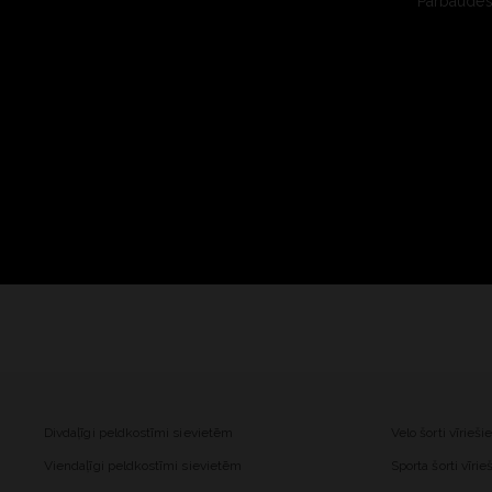
Pārbaudes 
Divdaļīgi peldkostīmi sievietēm
Velo šorti vīrieš
Viendaļīgi peldkostīmi sievietēm
Sporta šorti vīri