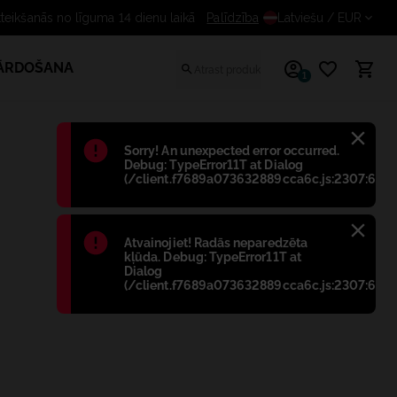
Bezmaksas atteikšanās no līguma 14 dienu
Palīdzība
Latviešu
/ EUR
PĀRDOŠANA
1
Błąd
:
Sorry! An unexpected error occurred.
Debug: TypeError11T at Dialog
(/client.f7689a073632889cca6c.js:2307:698)
Błąd
:
Atvainojiet! Radās neparedzēta
kļūda. Debug: TypeError11T at
Dialog
(/client.f7689a073632889cca6c.js:2307:698)