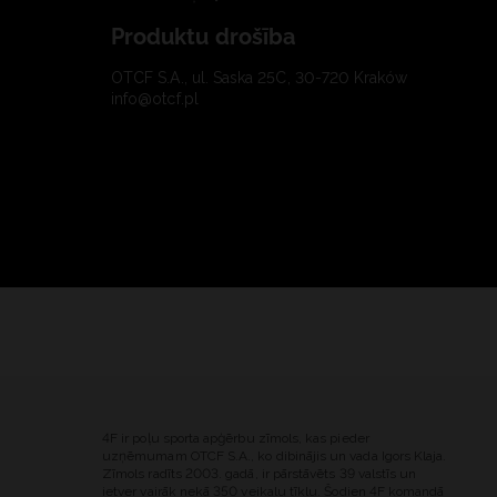
Produktu drošība
OTCF S.A., ul. Saska 25C, 30-720 Kraków
info@otcf.pl
4F ir poļu sporta apģērbu zīmols, kas pieder
uzņēmumam OTCF S.A., ko dibinājis un vada Igors Klaja.
Zīmols radīts 2003. gadā, ir pārstāvēts 39 valstīs un
ietver vairāk nekā 350 veikalu tīklu. Šodien 4F komandā