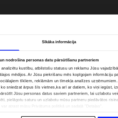
Sīkāka informācija
 un nodrošina personas datu pārsūtīšanu partneriem
i analizētu kustību, atbilstošu statusu un reklamu Jūsu vajadzī
ālajos mēdijos. Ar Jūsu piekrišanu mēs kopīgojam informāciju 
zībai pie ūdens jābūt
Jaunā 4F tenisa un padela kolekcija.
sociālajiem tīkliem, reklāmām un tīmekļa analīzes uzņēmumiem.
pģērbs + SPF
Sportiska funkcionalitāte satiekas ar
, ko sniedzat ārpus šīs vietnes,ka arī ar datiem, ko viņi iegūst, 
mūsdienīgu stilu
rsūtīt Jūsu personas datus saviem partneriem, lai uzlabotu veid
pēti, pielāgotu saturu un uzlabotu mūsu partneru piedāvātos risi
ju var atrast mūsu Privātuma politikā un sadaļā "Detaļas".
IZMAKSAS
VEIKALU ADRESES
B2B
4F TEAM LOJALITĀTES PR