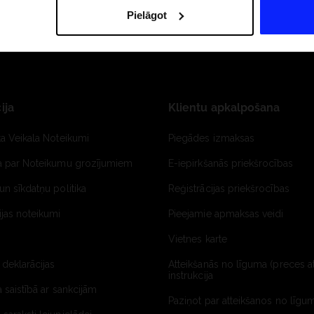
Pielāgot
ija
Klientu apkalpošana
ta Veikala Noteikumi
Piegādes izmaksas
ja par Noteikumu grozījumiem
E-iepirkšanās priekšrocības
un sīkdatņu politika
Reģistrācijas priekšrocības
jas noteikumi
Pieejamie apmaksas veidi
Vietnes karte
 deklarācijas
Atteikšanās no līguma (preces a
instrukcija
a saistībā ar sankcijām
Paziņot par atteikšanos no līgum