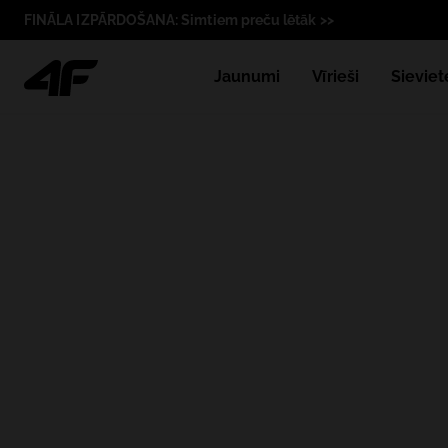
FINĀLA IZPĀRDOŠANA: Simtiem preču lētāk >>
Jaunumi
Vīrieši
Sieviet