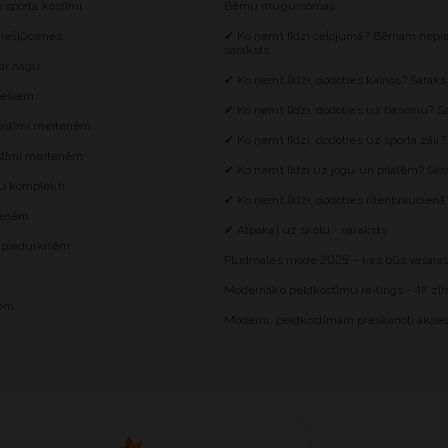
s sporta kostīmi
Bērnu mugursomas
 iešļūcenes
✔ Ko ņemt līdzi ceļojumā? Bērnam nepie
saraksts
 ar nagu
✔ Ko ņemt līdzi, dodoties kalnos? Saraks
iešiem
✔ Ko ņemt līdzi, dodoties uz baseinu? S
kostīmi meitenēm
✔ Ko ņemt līdzi, dodoties uz sporta zāli?
ostīmi meitenēm
✔ Ko ņemt līdzi uz jogu un pilatēm? Sar
u komplekti
✔ Ko ņemt līdzi, dodoties riteņbraucienā
itenēm
✔ Atpakaļ uz skolu - saraksts
z piedurknēm
Pludmales mode 2025 – kas būs vasaras
Modernāko peldkostīmu reitings - 4F zīm
iem
Moderni, peldkostīmam pieskaņoti akses