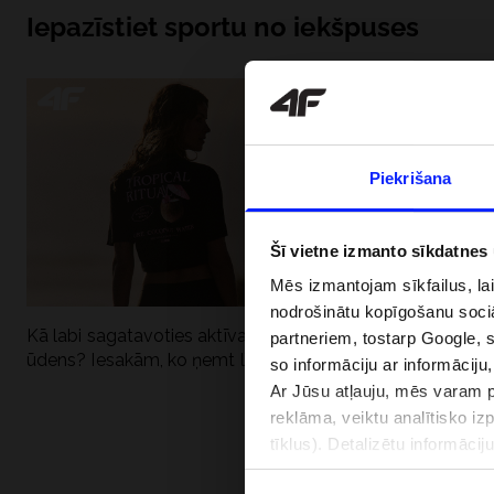
Iepazīstiet sportu no iekšpuses
Piekrišana
Šī vietne izmanto sīkdatnes
Mēs izmantojam sīkfailus, la
nodrošinātu kopīgošanu soci
Kā labi sagatavoties aktīvai dienai pie
Kāpēc UV aizsard
partneriem, tostarp Google, 
ūdens? Iesakām, ko ņemt līdzi
dubultai: UPF a
so informāciju ar informāciju
Ar Jūsu atļauju, mēs varam pā
reklāma, veiktu analītisko iz
tīklus). Detalizētu informāci
PIEGĀDES 