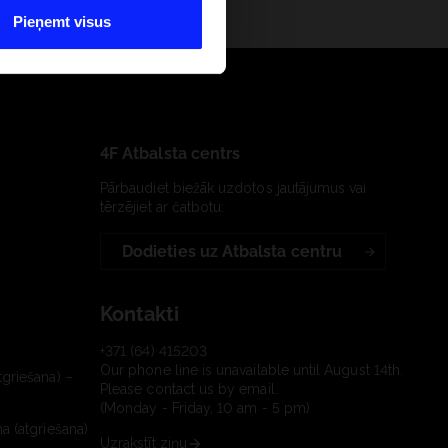
Pieņemt visus
4F Atbalsta centrs
Pārbaudiet biežāk uzdotos jautājumus vai
tērzējiet ar čatbotu:
Dodieties uz Atbalsta centru
Kontakti
+371 (64) 415203
Our phone line is unavailable until August 14th.
tgriešana) –
Please contact us by email.
(Monday - Friday, 10 am - 5 pm)
a (atgriešana)
Uzrakstīt ziņu