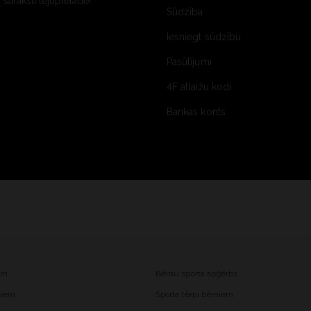
saraksti lejupielādei
Sūdzība
Iesniegt sūdzību
Pasūtījumi
4F atlaižu kodi
Bankas konts
iem
Bērnu sporta apģērbs
ešiem
Sporta tērpi bērniem