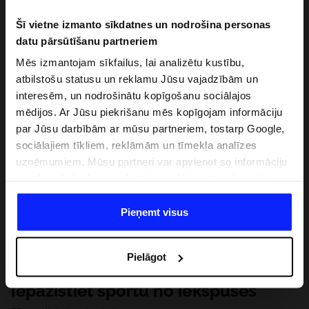
Šī vietne izmanto sīkdatnes un nodrošina personas
datu pārsūtīšanu partneriem
Mēs izmantojam sīkfailus, lai analizētu kustību,
atbilstošu statusu un reklamu Jūsu vajadzībām un
interesēm, un nodrošinātu kopīgošanu sociālajos
mēdijos. Ar Jūsu piekrišanu mēs kopīgojam informāciju
par Jūsu darbībām ar mūsu partneriem, tostarp Google,
sociālajiem tīkliem, reklāmām un tīmekļa analīzes
uzņēmumiem. Mūsu partneri var apvienot so informāciju
ar informāciju, ko sniedzat ārpus šīs vietnes,ka arī ar
datiem, ko viņi iegūst, izmantojot viņu pakalpojumus. Ar
Jūsu atļauju, mēs varam pārsūtīt Jūsu personas datus
Pieņemt visus
saviem partneriem, lai uzlabotu veidu, kadā tiek rādīta
tiešsaites reklāma, veiktu analītisko izpēti, pielāgotu
Pielāgot
saturu un uzlabotu mūsu partneru piedāvātos risinajumus
( piem. socialos tīklus). Detalizētu informāciju var atrast
Iepazīstiet sportu no iekšpuses
mūsu Privātuma politikā un sadaļā "Detaļas".