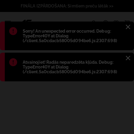
FINĀLA IZPĀRDOŠANA: Simtiem preču lētāk >>
1
Błąd
:
Sorry! An unexpected error occurred. Debug:
TypeError40Y at Dialog
(/client.5a0cdacb58005d094be6.js:2307:698)
Błąd
:
Atvainojiet! Radās neparedzēta kļūda. Debug:
TypeError40Y at Dialog
(/client.5a0cdacb58005d094be6.js:2307:698)