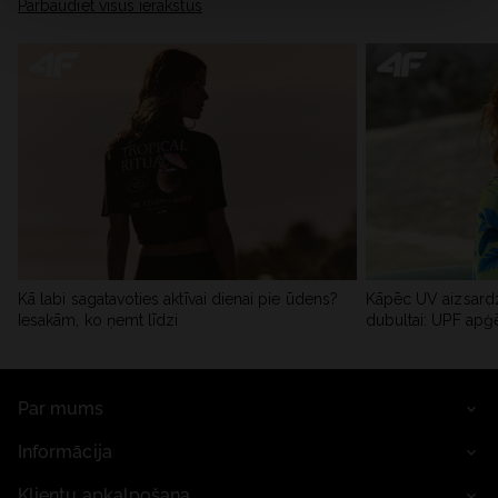
Pārbaudiet visus ierakstus
Kā labi sagatavoties aktīvai dienai pie ūdens?
Kāpēc UV aizsardz
Iesakām, ko ņemt līdzi
dubultai: UPF apģ
Par mums
Informācija
Klientu apkalpošana