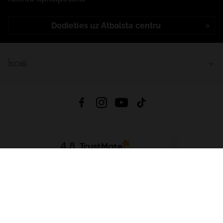
Dodieties uz Atbalsta centru
Īsceļi
4.8
Balstīts uz
15 511
atsauksmes
no visiem laikiem
Lejupielādēt Lietotni:
App Store
Google Play
App Gallery