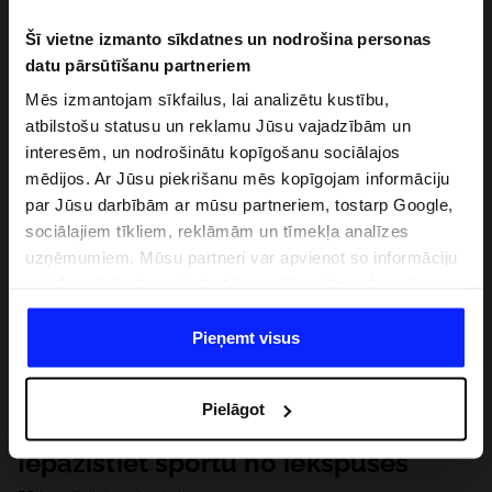
Šī vietne izmanto sīkdatnes un nodrošina personas
datu pārsūtīšanu partneriem
Mēs izmantojam sīkfailus, lai analizētu kustību,
atbilstošu statusu un reklamu Jūsu vajadzībām un
interesēm, un nodrošinātu kopīgošanu sociālajos
mēdijos. Ar Jūsu piekrišanu mēs kopīgojam informāciju
par Jūsu darbībām ar mūsu partneriem, tostarp Google,
sociālajiem tīkliem, reklāmām un tīmekļa analīzes
uzņēmumiem. Mūsu partneri var apvienot so informāciju
ar informāciju, ko sniedzat ārpus šīs vietnes,ka arī ar
datiem, ko viņi iegūst, izmantojot viņu pakalpojumus. Ar
Jūsu atļauju, mēs varam pārsūtīt Jūsu personas datus
Pieņemt visus
saviem partneriem, lai uzlabotu veidu, kadā tiek rādīta
tiešsaites reklāma, veiktu analītisko izpēti, pielāgotu
Pielāgot
saturu un uzlabotu mūsu partneru piedāvātos risinajumus
( piem. socialos tīklus). Detalizētu informāciju var atrast
Iepazīstiet sportu no iekšpuses
mūsu Privātuma politikā un sadaļā "Detaļas".