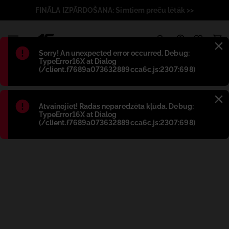
FINĀLA IZPĀRDOŠANA: Simtiem preču lētāk >>
1
Błąd
:
Sorry! An unexpected error occurred. Debug:
TypeError16X at Dialog
(/client.f7689a073632889cca6c.js:2307:698)
Błąd
:
Atvainojiet! Radās neparedzēta kļūda. Debug:
TypeError16X at Dialog
(/client.f7689a073632889cca6c.js:2307:698)