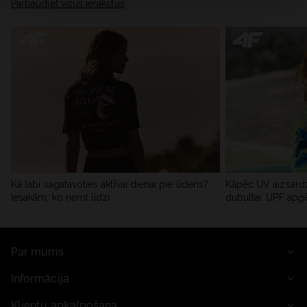
Pārbaudiet visus ierakstus
Kā labi sagatavoties aktīvai dienai pie ūdens?
Kāpēc UV aizsardz
Iesakām, ko ņemt līdzi
dubultai: UPF apģ
Par mums
Informācija
Klientu apkalpošana