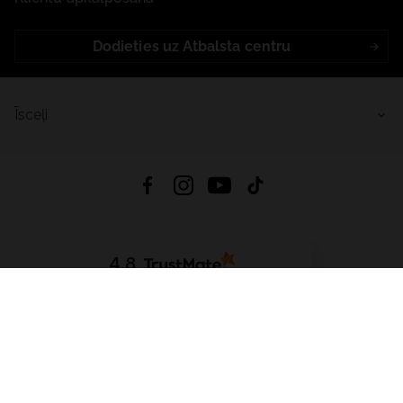
Dodieties uz Atbalsta centru
Īsceļi
4.8
Balstīts uz
15 509
atsauksmes
no visiem laikiem
Lejupielādēt Lietotni:
App Store
Google Play
App Gallery