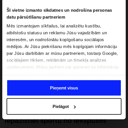
Šī vietne izmanto sīkdatnes un nodrošina personas
datu pārsūtīšanu partneriem
Mēs izmantojam sīkfailus, lai analizētu kustību,
atbilstošu statusu un reklamu Jūsu vajadzībām un
interesēm, un nodrošinātu kopīgošanu sociālajos
mēdijos. Ar Jūsu piekrišanu mēs kopīgojam informāciju
par Jūsu darbībām ar mūsu partneriem, tostarp Google,
sociālajiem tīkliem, reklāmām un tīmekļa analīzes
uzņēmumiem. Mūsu partneri var apvienot so informāciju
ar informāciju, ko sniedzat ārpus šīs vietnes,ka arī ar
datiem, ko viņi iegūst, izmantojot viņu pakalpojumus. Ar
Jūsu atļauju, mēs varam pārsūtīt Jūsu personas datus
Pieņemt visus
saviem partneriem, lai uzlabotu veidu, kadā tiek rādīta
tiešsaites reklāma, veiktu analītisko izpēti, pielāgotu
Pielāgot
saturu un uzlabotu mūsu partneru piedāvātos risinajumus
( piem. socialos tīklus). Detalizētu informāciju var atrast
Iepazīstiet sportu no iekšpuses
mūsu Privātuma politikā un sadaļā "Detaļas".