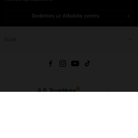
Dodieties uz Atbalsta centru
Īsceļi
4.8
Balstīts uz
15 509
atsauksmes
no visiem laikiem
Lejupielādēt Lietotni:
App Store
Google Play
App Gallery