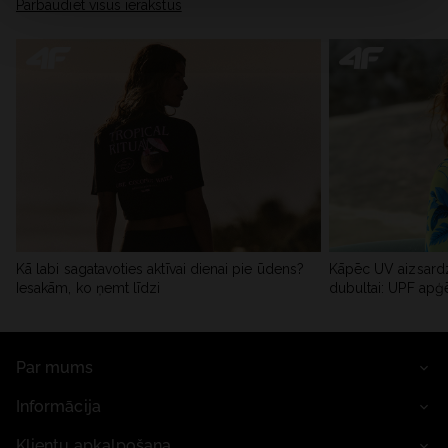
Pārbaudiet visus ierakstus
Kā labi sagatavoties aktīvai dienai pie ūdens?
Kāpēc UV aizsardz
Iesakām, ko ņemt līdzi
dubultai: UPF apģ
Par mums
Informācija
Klientu apkalpošana