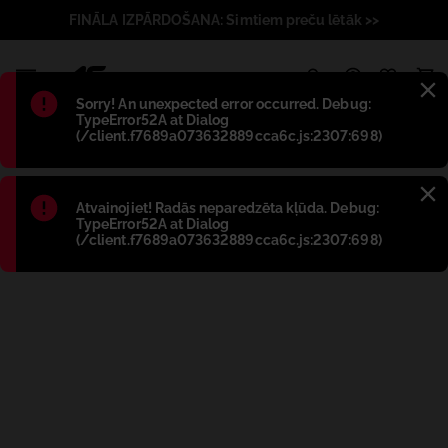
FINĀLA IZPĀRDOŠANA: Simtiem preču lētāk >>
1
Błąd
:
Sorry! An unexpected error occurred. Debug:
TypeError52A at Dialog
(/client.f7689a073632889cca6c.js:2307:698)
Błąd
:
Atvainojiet! Radās neparedzēta kļūda. Debug:
TypeError52A at Dialog
(/client.f7689a073632889cca6c.js:2307:698)