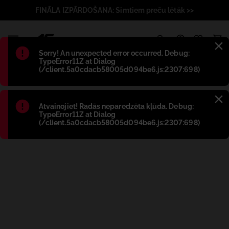
FINĀLA IZPĀRDOŠANA: Simtiem preču lētāk >>
1
Błąd
:
Sorry! An unexpected error occurred. Debug:
TypeError11Z at Dialog
(/client.5a0cdacb58005d094be6.js:2307:698)
Błąd
:
Atvainojiet! Radās neparedzēta kļūda. Debug:
TypeError11Z at Dialog
(/client.5a0cdacb58005d094be6.js:2307:698)