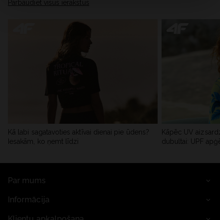
Pārbaudiet visus ierakstus
Kā labi sagatavoties aktīvai dienai pie ūdens?
Kāpēc UV aizsardz
Iesakām, ko ņemt līdzi
dubultai: UPF apģ
Par mums
Informācija
Klientu apkalpošana