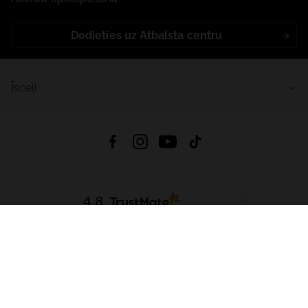
Dodieties uz Atbalsta centru
Īsceļi
4.8
Balstīts uz
15 513
atsauksmes
no visiem laikiem
Lejupielādēt Lietotni:
App Store
Google Play
App Gallery