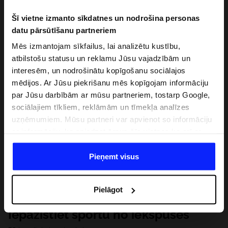
Šī vietne izmanto sīkdatnes un nodrošina personas
datu pārsūtīšanu partneriem
Mēs izmantojam sīkfailus, lai analizētu kustību,
atbilstošu statusu un reklamu Jūsu vajadzībām un
interesēm, un nodrošinātu kopīgošanu sociālajos
mēdijos. Ar Jūsu piekrišanu mēs kopīgojam informāciju
par Jūsu darbībām ar mūsu partneriem, tostarp Google,
sociālajiem tīkliem, reklāmām un tīmekļa analīzes
uzņēmumiem. Mūsu partneri var apvienot so informāciju
ar informāciju, ko sniedzat ārpus šīs vietnes,ka arī ar
datiem, ko viņi iegūst, izmantojot viņu pakalpojumus. Ar
Jūsu atļauju, mēs varam pārsūtīt Jūsu personas datus
Pieņemt visus
saviem partneriem, lai uzlabotu veidu, kadā tiek rādīta
tiešsaites reklāma, veiktu analītisko izpēti, pielāgotu
Pielāgot
saturu un uzlabotu mūsu partneru piedāvātos risinajumus
( piem. socialos tīklus). Detalizētu informāciju var atrast
Iepazīstiet sportu no iekšpuses
mūsu Privātuma politikā un sadaļā "Detaļas".