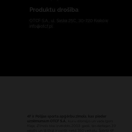
Produktu drošība
OTCF S.A., ul. Saska 25C, 30-720 Kraków
info@otcf.pl
4F ir Polijas sporta apģērbu zīmols, kas pieder
uzņēmumam OTCF S.A.
, kuru dibinājis un vada Igors
Klaja. Zīmols tika izveidots 2003. gadā, tas darbojas 39
valstīs un tā tīklā ir vairāk nekā 350 veikalu. Šobrīd 4F