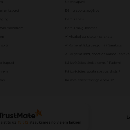
ēm
Ūdens apavi
i ar kapuci
Bērnu sporta apģērbs
egingi
Bērnu apavi
omas meitenēm
Bērnu mugursomas
iem
✔ Atpakaļ uz skolu - saraksts
šorti
✔ Ko ņemt līdzi ceļojumā? Saraksts
✔ Ko ņemt līdzi, dodoties kalnos? Saraks
r kapuci
Kā izvēlēties skolas somu? Padomi
ēniem
Kā izvēlēties sporta apavus skolai?
mas
Kā izvēlēties trekinga apavus?
L
alstīts uz
15 512
atsauksmes
no visiem laikiem