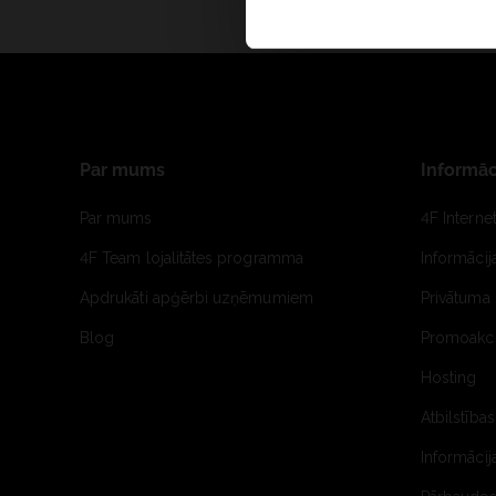
Par mums
Informāc
Par mums
4F Interne
4F Team lojalitātes programma
Informāci
Apdrukāti apģērbi uzņēmumiem
Privātuma 
Blog
Promoakci
Hosting
Atbilstības
Informācij