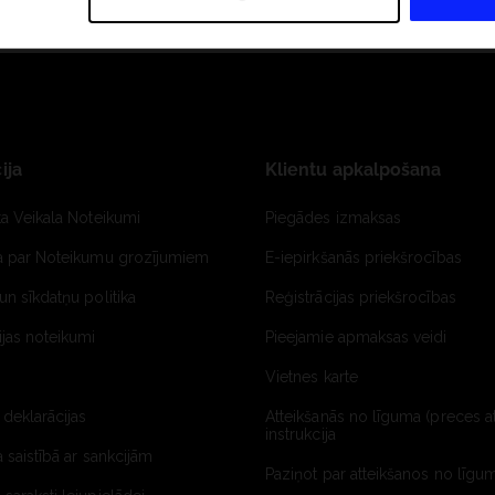
ija
Klientu apkalpošana
ta Veikala Noteikumi
Piegādes izmaksas
ja par Noteikumu grozījumiem
E-iepirkšanās priekšrocības
un sīkdatņu politika
Reģistrācijas priekšrocības
jas noteikumi
Pieejamie apmaksas veidi
Vietnes karte
 deklarācijas
Atteikšanās no līguma (preces a
instrukcija
a saistībā ar sankcijām
Paziņot par atteikšanos no līgum