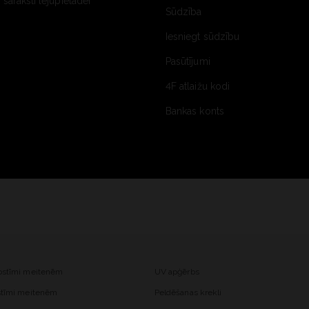
saraksti lejupielādei
Sūdzība
Iesniegt sūdzību
Pasūtījumi
4F atlaižu kodi
Bankas konts
kostīmi meitenēm
UV apģērbs
ostīmi meitenēm
Peldēšanas krekli