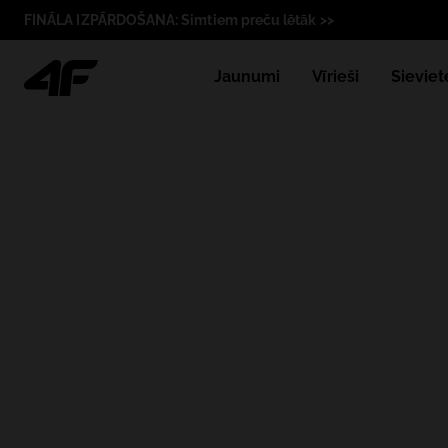
FINĀLA IZPĀRDOŠANA: Simtiem preču lētāk >>
Jaunumi
Vīrieši
Sieviet