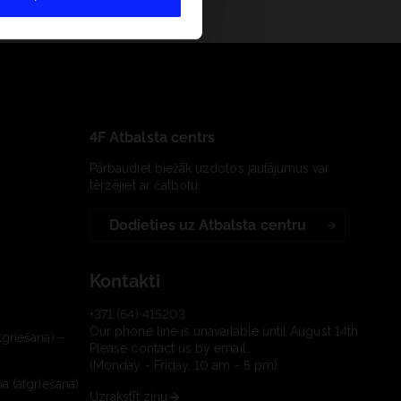
4F Atbalsta centrs
Pārbaudiet biežāk uzdotos jautājumus vai
tērzējiet ar čatbotu:
Dodieties uz Atbalsta centru
Kontakti
+371 (64) 415203
Our phone line is unavailable until August 14th.
tgriešana) –
Please contact us by email.
(Monday - Friday, 10 am - 5 pm)
a (atgriešana)
Uzrakstīt ziņu