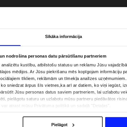
Sīkāka informācija
 un nodrošina personas datu pārsūtīšanu partneriem
i analizētu kustību, atbilstošu statusu un reklamu Jūsu vajadzī
ālajos mēdijos. Ar Jūsu piekrišanu mēs kopīgojam informāciju 
sociālajiem tīkliem, reklāmām un tīmekļa analīzes uzņēmumiem.
, ko sniedzat ārpus šīs vietnes,ka arī ar datiem, ko viņi iegūst, 
zībai pie ūdens jābūt
Jaunā 4F tenisa un padela kolekcija.
rsūtīt Jūsu personas datus saviem partneriem, lai uzlabotu veid
pģērbs + SPF
Sportiska funkcionalitāte satiekas ar
mūsdienīgu stilu
pēti, pielāgotu saturu un uzlabotu mūsu partneru piedāvātos risi
ju var atrast mūsu Privātuma politikā un sadaļā "Detaļas".
IZMAKSAS
VEIKALU ADRESES
B2B
4F TEAM LOJALITĀTES PR
Pielāgot