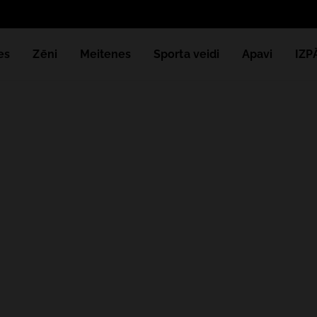
es
Zēni
Meitenes
Sporta veidi
Apavi
IZ