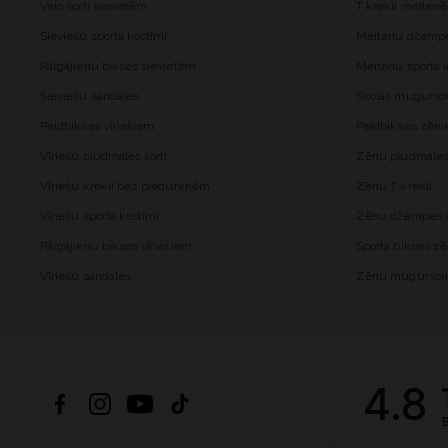
Velo šorti sievietēm
T krekli meiten
Sieviešu sporta kostīmi
Meiteņu džemper
Pārgājienu bikses sievietēm
Meiteņu sporta l
Sieviešu sandales
Skolas mugurs
Peldbikses vīriešiem
Peldbikses zēn
Vīriešu pludmales šorti
Zēnu pludmales 
Vīriešu krekli bez piedurknēm
Zēnu T krekli
Vīriešu sporta kostīmi
Zēnu džemperi a
Pārgājienu bikses vīriešiem
Sporta bikses z
Vīriešu sandales
Zēnu mugurso
4.8
B