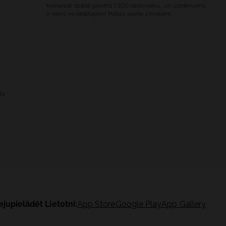
komandā strādā gandrīz 1300 darbinieku, un uzņēmums
ir viens no lielākajiem Polijas sporta zīmoliem.
ts
ejupielādēt Lietotni:
App Store
Google Play
App Gallery