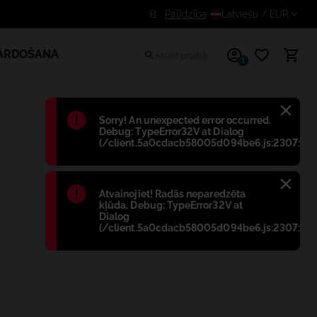
Saņem papildus atlaidi reģistrētiem lietotājiem
Palīdzība
Latviešu
/ EUR
PĀRDOŠANA
1
Błąd
:
Sorry! An unexpected error occurred.
Debug: TypeError32V at Dialog
(/client.5a0cdacb58005d094be6.js:2307:698
Błąd
:
Atvainojiet! Radās neparedzēta
kļūda. Debug: TypeError32V at
Dialog
(/client.5a0cdacb58005d094be6.js:2307:698