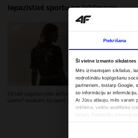
Iepazīstiet sportu no iekšpuses
Piekrišana
Šī vietne izmanto sīkdatnes
Mēs izmantojam sīkfailus, la
nodrošinātu kopīgošanu soci
partneriem, tostarp Google, 
so informāciju ar informāciju
Kā labi sagatavoties aktīvai dienai pie
Kāpēc UV aizsard
Ar Jūsu atļauju, mēs varam pā
ūdens? Iesakām, ko ņemt līdzi
dubultai: UPF a
reklāma, veiktu analītisko iz
tīklus). Detalizētu informāci
PIEGĀDES 