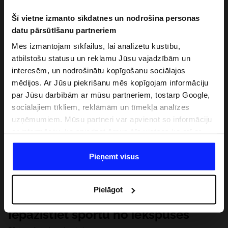
Šī vietne izmanto sīkdatnes un nodrošina personas
datu pārsūtīšanu partneriem
Mēs izmantojam sīkfailus, lai analizētu kustību,
atbilstošu statusu un reklamu Jūsu vajadzībām un
interesēm, un nodrošinātu kopīgošanu sociālajos
mēdijos. Ar Jūsu piekrišanu mēs kopīgojam informāciju
par Jūsu darbībām ar mūsu partneriem, tostarp Google,
sociālajiem tīkliem, reklāmām un tīmekļa analīzes
uzņēmumiem. Mūsu partneri var apvienot so informāciju
ar informāciju, ko sniedzat ārpus šīs vietnes,ka arī ar
datiem, ko viņi iegūst, izmantojot viņu pakalpojumus. Ar
Jūsu atļauju, mēs varam pārsūtīt Jūsu personas datus
Pieņemt visus
saviem partneriem, lai uzlabotu veidu, kadā tiek rādīta
tiešsaites reklāma, veiktu analītisko izpēti, pielāgotu
Pielāgot
saturu un uzlabotu mūsu partneru piedāvātos risinajumus
( piem. socialos tīklus). Detalizētu informāciju var atrast
Iepazīstiet sportu no iekšpuses
mūsu Privātuma politikā un sadaļā "Detaļas".