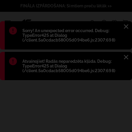
FINĀLA IZPĀRDOŠANA: Simtiem preču lētāk >>
1
Błąd
:
Sorry! An unexpected error occurred. Debug:
TypeError425 at Dialog
(/client.5a0cdacb58005d094be6.js:2307:698)
Błąd
:
Atvainojiet! Radās neparedzēta kļūda. Debug:
TypeError425 at Dialog
(/client.5a0cdacb58005d094be6.js:2307:698)