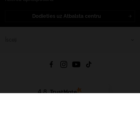
Dodieties uz Atbalsta centru
Īsceļi
4.8
Balstīts uz
15 514
atsauksmes
no visiem laikiem
Lejupielādēt Lietotni:
App Store
Google Play
App Gallery