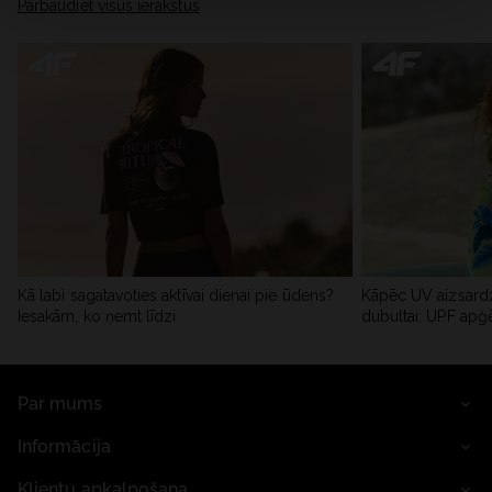
Pārbaudiet visus ierakstus
Kā labi sagatavoties aktīvai dienai pie ūdens?
Kāpēc UV aizsardz
Iesakām, ko ņemt līdzi
dubultai: UPF apģ
Par mums
Informācija
Klientu apkalpošana