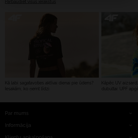
Pārbaudiet visus ierakstus
Kā labi sagatavoties aktīvai dienai pie ūdens?
Kāpēc UV aizsardz
Iesakām, ko ņemt līdzi
dubultai: UPF apģ
Par mums
Informācija
Klientu apkalpošana