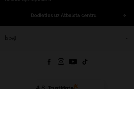
Dodieties uz Atbalsta centru
Īsceļi
4.8
Balstīts uz
15 514
atsauksmes
no visiem laikiem
Lejupielādēt Lietotni:
App Store
Google Play
App Gallery