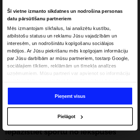
Šī vietne izmanto sīkdatnes un nodrošina personas
datu pārsūtīšanu partneriem
Mēs izmantojam sīkfailus, lai analizētu kustību,
atbilstošu statusu un reklamu Jūsu vajadzībām un
interesēm, un nodrošinātu kopīgošanu sociālajos
mēdijos. Ar Jūsu piekrišanu mēs kopīgojam informāciju
par Jūsu darbībām ar mūsu partneriem, tostarp Google,
sociālajiem tīkliem, reklāmām un tīmekļa analīzes
uzņēmumiem. Mūsu partneri var apvienot so informāciju
ar informāciju, ko sniedzat ārpus šīs vietnes,ka arī ar
datiem, ko viņi iegūst, izmantojot viņu pakalpojumus. Ar
Jūsu atļauju, mēs varam pārsūtīt Jūsu personas datus
Pieņemt visus
saviem partneriem, lai uzlabotu veidu, kadā tiek rādīta
tiešsaites reklāma, veiktu analītisko izpēti, pielāgotu
Pielāgot
saturu un uzlabotu mūsu partneru piedāvātos risinajumus
( piem. socialos tīklus). Detalizētu informāciju var atrast
Iepazīstiet sportu no iekšpuses
mūsu Privātuma politikā un sadaļā "Detaļas".