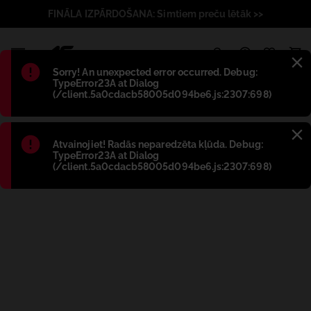
FINĀLA IZPĀRDOŠANA: Simtiem preču lētāk >>
1
Błąd
:
Sorry! An unexpected error occurred. Debug:
TypeError23A at Dialog
(/client.5a0cdacb58005d094be6.js:2307:698)
Błąd
:
Atvainojiet! Radās neparedzēta kļūda. Debug:
TypeError23A at Dialog
(/client.5a0cdacb58005d094be6.js:2307:698)