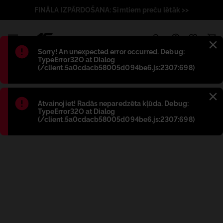
FINĀLA IZPĀRDOŠANA: Simtiem preču lētāk >>
1
Błąd
:
Sorry! An unexpected error occurred. Debug:
TypeError32O at Dialog
(/client.5a0cdacb58005d094be6.js:2307:698)
Błąd
:
Atvainojiet! Radās neparedzēta kļūda. Debug:
TypeError32O at Dialog
(/client.5a0cdacb58005d094be6.js:2307:698)