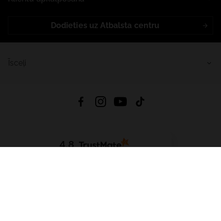
Dodieties uz Atbalsta centru
Īsceļi
4.8
Balstīts uz
15 514
atsauksmes
no visiem laikiem
Lejupielādēt Lietotni:
App Store
Google Play
App Gallery