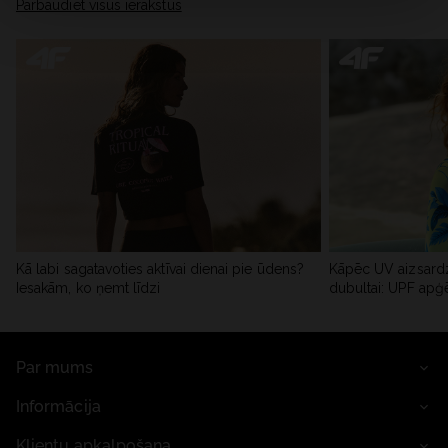
Pārbaudiet visus ierakstus
Kā labi sagatavoties aktīvai dienai pie ūdens?
Kāpēc UV aizsardz
Iesakām, ko ņemt līdzi
dubultai: UPF apģ
Par mums
Informācija
Klientu apkalpošana