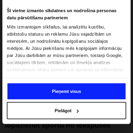
Šī vietne izmanto sīkdatnes un nodrošina personas
datu pārsūtīšanu partneriem
Mēs izmantojam sīkfailus, lai analizētu kustību,
atbilstošu statusu un reklamu Jūsu vajadzībām un
interesēm, un nodrošinātu kopīgošanu sociālajos
mēdijos. Ar Jūsu piekrišanu mēs kopīgojam informāciju
par Jūsu darbībām ar mūsu partneriem, tostarp Google,
sociālajiem tīkliem, reklāmām un tīmekļa analīzes
uzņēmumiem. Mūsu partneri var apvienot so informāciju
ar informāciju, ko sniedzat ārpus šīs vietnes,ka arī ar
datiem, ko viņi iegūst, izmantojot viņu pakalpojumus. Ar
Jūsu atļauju, mēs varam pārsūtīt Jūsu personas datus
Pieņemt visus
saviem partneriem, lai uzlabotu veidu, kadā tiek rādīta
tiešsaites reklāma, veiktu analītisko izpēti, pielāgotu
Pielāgot
saturu un uzlabotu mūsu partneru piedāvātos risinajumus
( piem. socialos tīklus). Detalizētu informāciju var atrast
Iepazīstiet sportu no iekšpuses
mūsu Privātuma politikā un sadaļā "Detaļas".