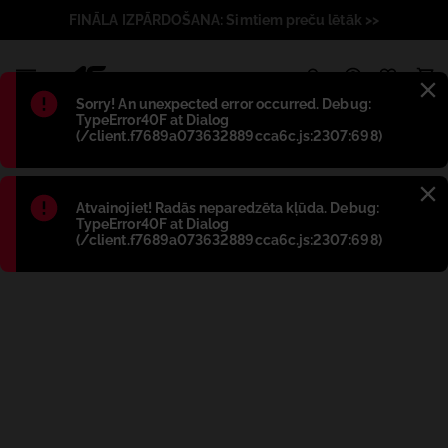
FINĀLA IZPĀRDOŠANA: Simtiem preču lētāk >>
1
Błąd
:
Sorry! An unexpected error occurred. Debug:
TypeError40F at Dialog
(/client.f7689a073632889cca6c.js:2307:698)
Błąd
:
Atvainojiet! Radās neparedzēta kļūda. Debug:
TypeError40F at Dialog
(/client.f7689a073632889cca6c.js:2307:698)