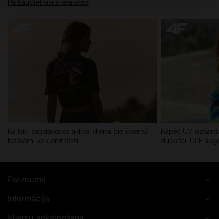
Pārbaudiet visus ierakstus
Kā labi sagatavoties aktīvai dienai pie ūdens?
Kāpēc UV aizsardz
Iesakām, ko ņemt līdzi
dubultai: UPF apģ
Par mums
Informācija
Klientu apkalpošana