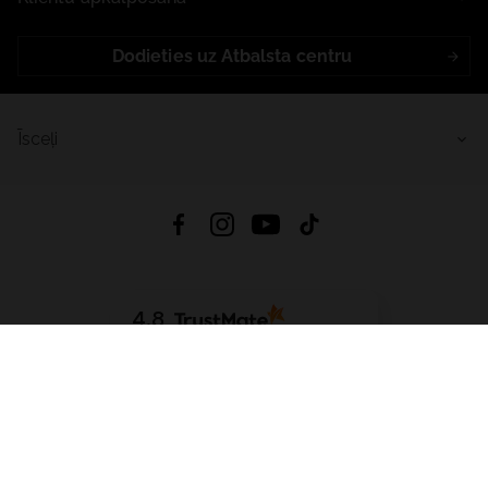
Dodieties uz Atbalsta centru
Īsceļi
4.8
Balstīts uz
15 509
atsauksmes
no visiem laikiem
Lejupielādēt Lietotni:
App Store
Google Play
App Gallery