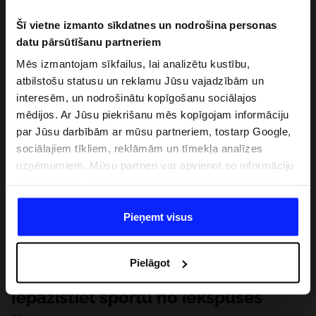
Šī vietne izmanto sīkdatnes un nodrošina personas
datu pārsūtīšanu partneriem
Mēs izmantojam sīkfailus, lai analizētu kustību,
atbilstošu statusu un reklamu Jūsu vajadzībām un
interesēm, un nodrošinātu kopīgošanu sociālajos
mēdijos. Ar Jūsu piekrišanu mēs kopīgojam informāciju
par Jūsu darbībām ar mūsu partneriem, tostarp Google,
sociālajiem tīkliem, reklāmām un tīmekļa analīzes
uzņēmumiem. Mūsu partneri var apvienot so informāciju
ar informāciju, ko sniedzat ārpus šīs vietnes,ka arī ar
datiem, ko viņi iegūst, izmantojot viņu pakalpojumus. Ar
Jūsu atļauju, mēs varam pārsūtīt Jūsu personas datus
Pieņemt visus
saviem partneriem, lai uzlabotu veidu, kadā tiek rādīta
tiešsaites reklāma, veiktu analītisko izpēti, pielāgotu
Pielāgot
saturu un uzlabotu mūsu partneru piedāvātos risinajumus
( piem. socialos tīklus). Detalizētu informāciju var atrast
Iepazīstiet sportu no iekšpuses
mūsu Privātuma politikā un sadaļā "Detaļas".