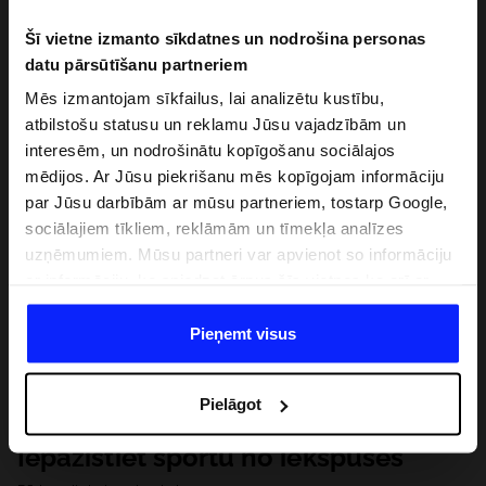
Šī vietne izmanto sīkdatnes un nodrošina personas
datu pārsūtīšanu partneriem
Mēs izmantojam sīkfailus, lai analizētu kustību,
atbilstošu statusu un reklamu Jūsu vajadzībām un
interesēm, un nodrošinātu kopīgošanu sociālajos
mēdijos. Ar Jūsu piekrišanu mēs kopīgojam informāciju
par Jūsu darbībām ar mūsu partneriem, tostarp Google,
sociālajiem tīkliem, reklāmām un tīmekļa analīzes
uzņēmumiem. Mūsu partneri var apvienot so informāciju
ar informāciju, ko sniedzat ārpus šīs vietnes,ka arī ar
datiem, ko viņi iegūst, izmantojot viņu pakalpojumus. Ar
Jūsu atļauju, mēs varam pārsūtīt Jūsu personas datus
Pieņemt visus
saviem partneriem, lai uzlabotu veidu, kadā tiek rādīta
tiešsaites reklāma, veiktu analītisko izpēti, pielāgotu
Pielāgot
saturu un uzlabotu mūsu partneru piedāvātos risinajumus
( piem. socialos tīklus). Detalizētu informāciju var atrast
Iepazīstiet sportu no iekšpuses
mūsu Privātuma politikā un sadaļā "Detaļas".