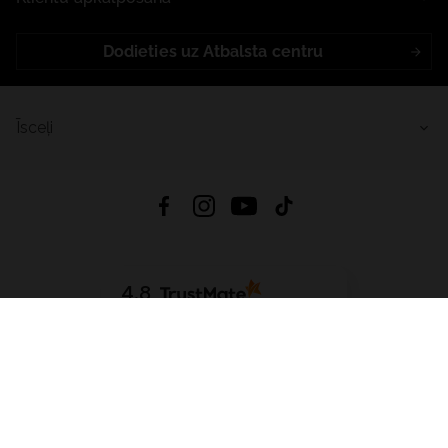
Dodieties uz Atbalsta centru
Īsceļi
4.8
Balstīts uz
15 509
atsauksmes
no visiem laikiem
Lejupielādēt Lietotni:
App Store
Google Play
App Gallery