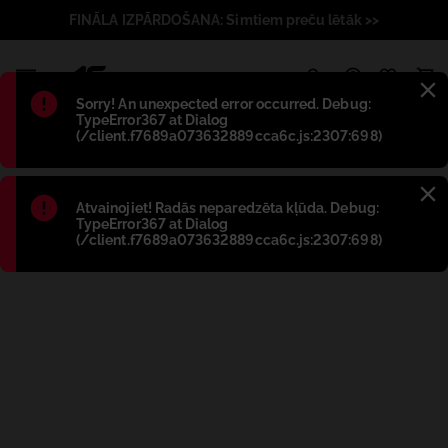
FINĀLA IZPĀRDOŠANA: Simtiem preču lētāk >>
1
Błąd
:
Sorry! An unexpected error occurred. Debug:
TypeError367 at Dialog
(/client.f7689a073632889cca6c.js:2307:698)
Błąd
:
Atvainojiet! Radās neparedzēta kļūda. Debug:
TypeError367 at Dialog
(/client.f7689a073632889cca6c.js:2307:698)