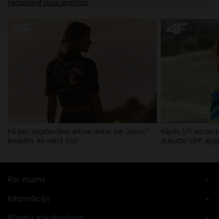
Pārbaudiet visus ierakstus
Kā labi sagatavoties aktīvai dienai pie ūdens?
Kāpēc UV aizsardz
Iesakām, ko ņemt līdzi
dubultai: UPF apģ
Par mums
Informācija
Klientu apkalpošana