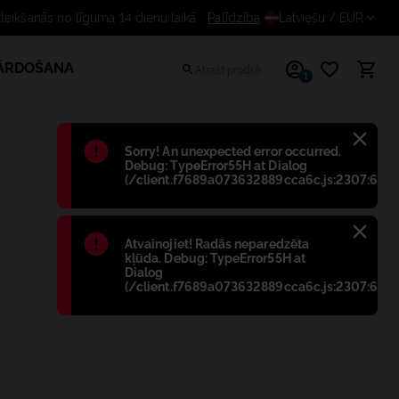
Bezmaksas atteikšanās no līguma 14 dienu laikā
Palīdzība
Latviešu
/ EUR
PĀRDOŠANA
1
Błąd
:
Sorry! An unexpected error occurred.
Debug: TypeError55H at Dialog
(/client.f7689a073632889cca6c.js:2307:698)
Błąd
:
Atvainojiet! Radās neparedzēta
kļūda. Debug: TypeError55H at
Dialog
(/client.f7689a073632889cca6c.js:2307:698)