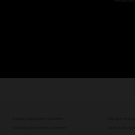
Pārbaudes 
Divdaļīgi peldkostīmi sievietēm
Velo šorti vīrieš
Viendaļīgi peldkostīmi sievietēm
Sporta šorti vīri