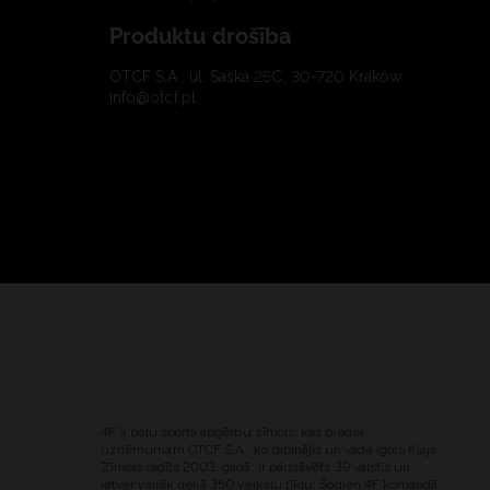
Produktu drošība
OTCF S.A., ul. Saska 25C, 30-720 Kraków
info@otcf.pl
4F ir poļu sporta apģērbu zīmols, kas pieder
uzņēmumam OTCF S.A., ko dibinājis un vada Igors Klaja.
Zīmols radīts 2003. gadā, ir pārstāvēts 39 valstīs un
ietver vairāk nekā 350 veikalu tīklu. Šodien 4F komandā