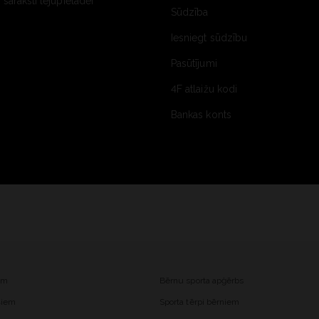
saraksti lejupielādei
Sūdzība
Iesniegt sūdzību
Pasūtījumi
4F atlaižu kodi
Bankas konts
iem
Bērnu sporta apģērbs
ešiem
Sporta tērpi bērniem