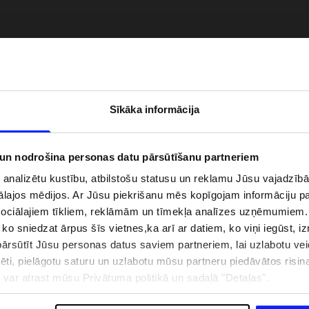
Sīkāka informācija
 un nodrošina personas datu pārsūtīšanu partneriem
i analizētu kustību, atbilstošu statusu un reklamu Jūsu vajadzī
ālajos mēdijos. Ar Jūsu piekrišanu mēs kopīgojam informāciju 
zībai pie ūdens jābūt
Jaunā 4F tenisa un padela kolekcija.
sociālajiem tīkliem, reklāmām un tīmekļa analīzes uzņēmumiem.
pģērbs + SPF
Sportiska funkcionalitāte satiekas ar
, ko sniedzat ārpus šīs vietnes,ka arī ar datiem, ko viņi iegūst, 
mūsdienīgu stilu
rsūtīt Jūsu personas datus saviem partneriem, lai uzlabotu veid
pēti, pielāgotu saturu un uzlabotu mūsu partneru piedāvātos risi
ju var atrast mūsu Privātuma politikā un sadaļā "Detaļas".
IZMAKSAS
VEIKALU ADRESES
B2B
4F TEAM LOJALITĀTES PR