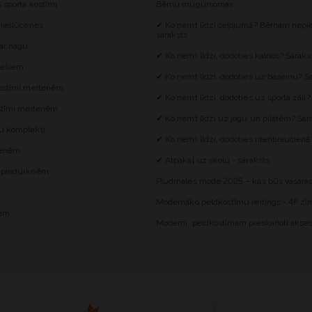
s sporta kostīmi
Bērnu mugursomas
 iešļūcenes
✔ Ko ņemt līdzi ceļojumā? Bērnam nepie
saraksts
 ar nagu
✔ Ko ņemt līdzi, dodoties kalnos? Saraks
iešiem
✔ Ko ņemt līdzi, dodoties uz baseinu? S
kostīmi meitenēm
✔ Ko ņemt līdzi, dodoties uz sporta zāli?
ostīmi meitenēm
✔ Ko ņemt līdzi uz jogu un pilatēm? Sar
u komplekti
✔ Ko ņemt līdzi, dodoties riteņbraucienā
itenēm
✔ Atpakaļ uz skolu - saraksts
z piedurknēm
Pludmales mode 2025 – kas būs vasaras
Modernāko peldkostīmu reitings - 4F zīm
iem
Moderni, peldkostīmam pieskaņoti akses