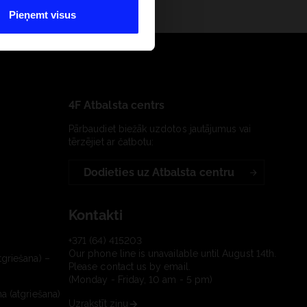
Pieņemt visus
4F Atbalsta centrs
Pārbaudiet biežāk uzdotos jautājumus vai
tērzējiet ar čatbotu:
Dodieties uz Atbalsta centru
Kontakti
+371 (64) 415203
Our phone line is unavailable until August 14th.
tgriešana) –
Please contact us by email.
(Monday - Friday, 10 am - 5 pm)
a (atgriešana)
Uzrakstīt ziņu