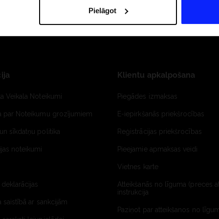
Pielāgot
ija
Klientu apkalpošana
ta Veikala Noteikumi
Piegādes izmaksas
ja par Noteikumu grozījumiem
E-iepirkšanās priekšrocības
un sīkdatņu politika
Reģistrācijas priekšrocības
jas noteikumi
Pieejamie apmaksas veidi
Vietnes karte
 deklarācijas
Atteikšanās no līguma (preces a
instrukcija
a saistībā ar sankcijām
Paziņot par atteikšanos no līgum