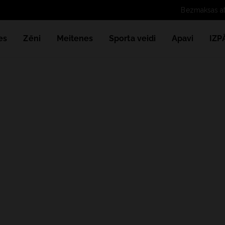
es
Zēni
Meitenes
Sporta veidi
Apavi
IZ