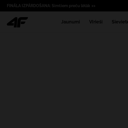
FINĀLA IZPĀRDOŠANA: Simtiem preču lētāk >>
Jaunumi
Vīrieši
Sieviet