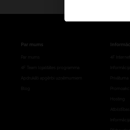
Par mums
Informāc
Par mums
4F Interne
4F Team lojalitātes programma
Informāci
Apdrukāti apģērbi uzņēmumiem
Privātuma 
Blog
Promoakci
Hosting
Atbilstības
Informācij