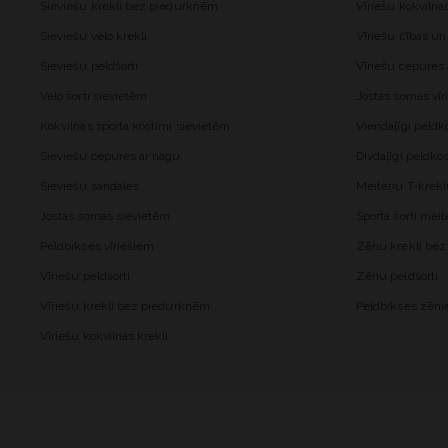
Sieviešu krekli bez piedurknēm
Vīriešu kokvilna
Sieviešu velo krekli
Vīriešu čības un
Sieviešu peldšorti
Vīriešu cepures
Velo šorti sievietēm
Jostas somas vīr
Kokvilnas sporta kostīmi sievietēm
Viendaļīgi peld
Sieviešu cepures ar nagu
Divdaļīgi peldk
Sieviešu sandales
Meiteņu T-krekl
Jostas somas sievietēm
Sporta šorti me
Peldbikses vīriešiem
Zēnu krekli be
Vīriešu peldšorti
Zēnu peldšorti
Vīriešu krekli bez piedurknēm
Peldbikses zēn
Vīriešu kokvilnas krekli