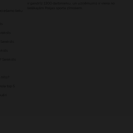
ir gandrīz 1300 darbinieku, un uzņēmums ir viena no
lielākajām Polijas sporta zīmoliem.
ciešamo lietu
ts
araksts
 Saraksts
aksts
? Saraksts
 hīts?
ola top 5
uāri