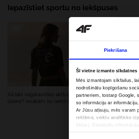
Iepazīstiet sportu no iekšpuses
Piekrišana
Šī vietne izmanto sīkdatnes
Mēs izmantojam sīkfailus, la
nodrošinātu kopīgošanu soci
Kā labi sagatavoties aktīvai dienai pie
Kāpēc UV aizsard
partneriem, tostarp Google, 
ūdens? Iesakām, ko ņemt līdzi
dubultai: UPF a
so informāciju ar informāciju
Ar Jūsu atļauju, mēs varam pā
reklāma, veiktu analītisko iz
tīklus). Detalizētu informāci
PIEGĀDES 