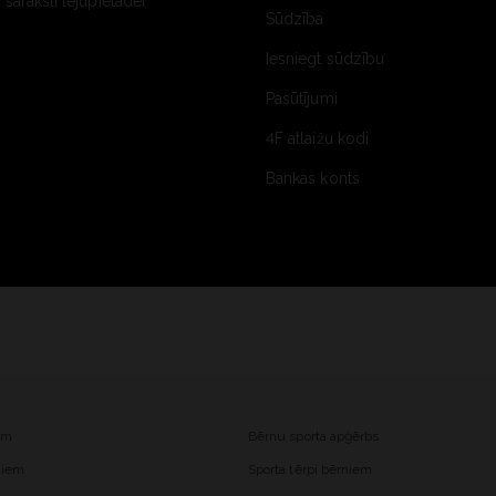
saraksti lejupielādei
Sūdzība
Iesniegt sūdzību
Pasūtījumi
4F atlaižu kodi
Bankas konts
iem
Bērnu sporta apģērbs
ešiem
Sporta tērpi bērniem