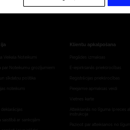
ija
Klientu apkalpošana
ta Veikala Noteikumi
Piegādes izmaksas
ja par Noteikumu grozījumiem
E-iepirkšanās priekšrocības
un sīkdatņu politika
Reģistrācijas priekšrocības
jas noteikumi
Pieejamie apmaksas veidi
Vietnes karte
 deklarācijas
Atteikšanās no līguma (preces a
instrukcija
a saistībā ar sankcijām
Paziņot par atteikšanos no līgum