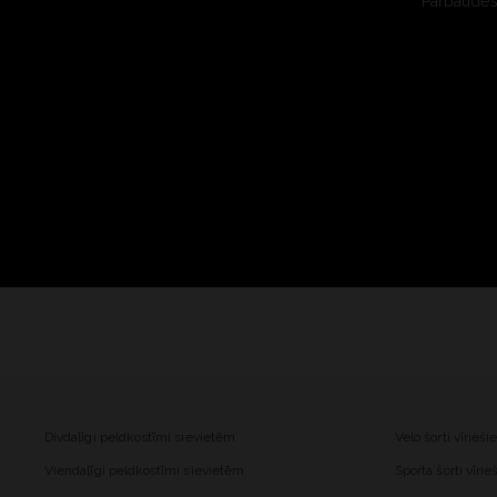
Pārbaudes 
Divdaļīgi peldkostīmi sievietēm
Velo šorti vīrieš
Viendaļīgi peldkostīmi sievietēm
Sporta šorti vīri