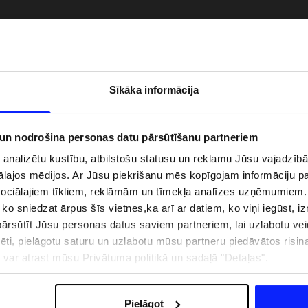
Sīkāka informācija
 un nodrošina personas datu pārsūtīšanu partneriem
i analizētu kustību, atbilstošu statusu un reklamu Jūsu vajadzī
ālajos mēdijos. Ar Jūsu piekrišanu mēs kopīgojam informāciju 
sociālajiem tīkliem, reklāmām un tīmekļa analīzes uzņēmumiem.
, ko sniedzat ārpus šīs vietnes,ka arī ar datiem, ko viņi iegūst, 
zībai pie ūdens jābūt
Jaunā 4F tenisa un padela kolekcija.
pģērbs + SPF
Sportiska funkcionalitāte satiekas ar
rsūtīt Jūsu personas datus saviem partneriem, lai uzlabotu veid
mūsdienīgu stilu
pēti, pielāgotu saturu un uzlabotu mūsu partneru piedāvātos risi
ju var atrast mūsu Privātuma politikā un sadaļā "Detaļas".
IZMAKSAS
VEIKALU ADRESES
B2B
4F TEAM LOJALITĀTES PR
Pielāgot