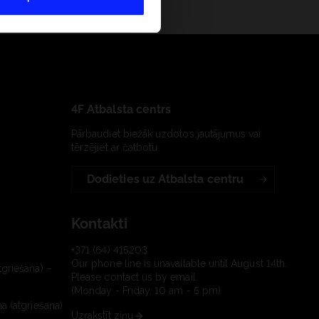
4F Atbalsta centrs
Pārbaudiet biežāk uzdotos jautājumus vai
tērzējiet ar čatbotu:
Dodieties uz Atbalsta centru
Kontakti
+371 (64) 415203
Our phone line is unavailable until August 14th.
tgriešana) –
Please contact us by email.
(Monday - Friday, 10 am - 5 pm)
a (atgriešana)
Uzrakstīt ziņu