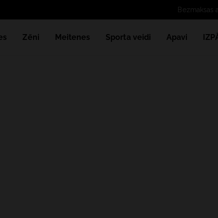
es
Zēni
Meitenes
Sporta veidi
Apavi
IZ