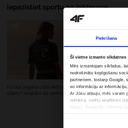
Iepazīstiet sportu no iekšpuses
Piekrišana
Šī vietne izmanto sīkdatnes
Mēs izmantojam sīkfailus, la
nodrošinātu kopīgošanu soci
partneriem, tostarp Google, 
so informāciju ar informāciju
Kā labi sagatavoties aktīvai dienai pie
Kāpēc UV aizsard
ūdens? Iesakām, ko ņemt līdzi
dubultai: UPF a
Ar Jūsu atļauju, mēs varam pā
reklāma, veiktu analītisko iz
tīklus). Detalizētu informāci
PIEGĀDES 