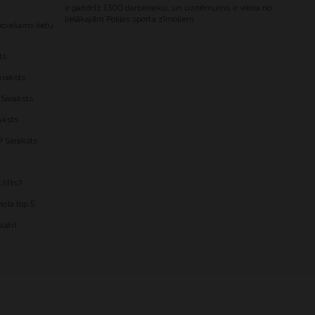
ir gandrīz 1300 darbinieku, un uzņēmums ir viena no
lielākajām Polijas sporta zīmoliem.
ciešamo lietu
ts
araksts
 Saraksts
aksts
? Saraksts
 hīts?
ola top 5
uāri