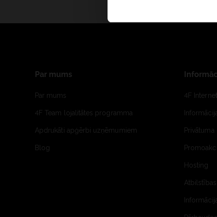
Par mums
Informāc
Par mums
4F Interne
4F Team lojalitātes programma
Informāci
Apdrukāti apģērbi uzņēmumiem
Privātuma 
Blog
Promoakci
Hosting
Atbilstības
Informācij