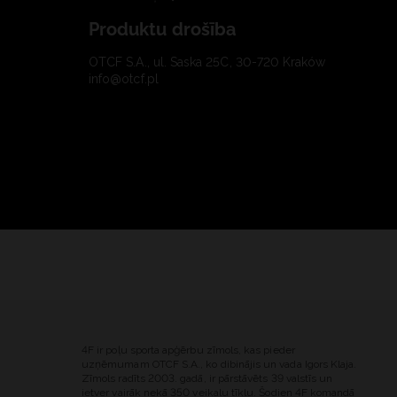
Produktu drošība
OTCF S.A., ul. Saska 25C, 30-720 Kraków
info@otcf.pl
4F ir poļu sporta apģērbu zīmols, kas pieder
uzņēmumam OTCF S.A., ko dibinājis un vada Igors Klaja.
Zīmols radīts 2003. gadā, ir pārstāvēts 39 valstīs un
ietver vairāk nekā 350 veikalu tīklu. Šodien 4F komandā