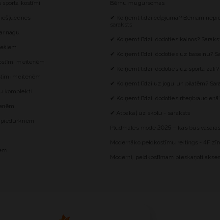
s sporta kostīmi
Bērnu mugursomas
 iešļūcenes
✔ Ko ņemt līdzi ceļojumā? Bērnam nepie
saraksts
 ar nagu
✔ Ko ņemt līdzi, dodoties kalnos? Saraks
iešiem
✔ Ko ņemt līdzi, dodoties uz baseinu? S
kostīmi meitenēm
✔ Ko ņemt līdzi, dodoties uz sporta zāli?
ostīmi meitenēm
✔ Ko ņemt līdzi uz jogu un pilatēm? Sar
u komplekti
✔ Ko ņemt līdzi, dodoties riteņbraucienā
itenēm
✔ Atpakaļ uz skolu - saraksts
z piedurknēm
Pludmales mode 2025 – kas būs vasaras
Modernāko peldkostīmu reitings - 4F zīm
iem
Moderni, peldkostīmam pieskaņoti akses