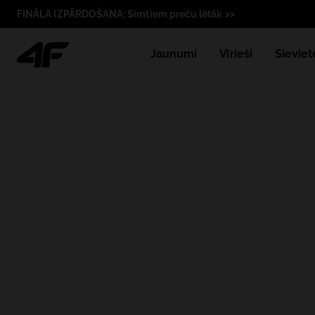
FINĀLA IZPĀRDOŠANA: Simtiem preču lētāk >>
Jaunumi
Vīrieši
Sieviet