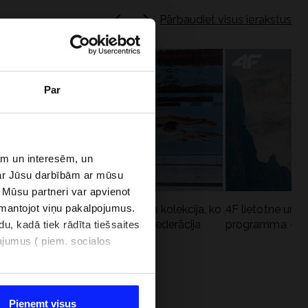
Pārbaudiet visus ierakstus
Par
bām un interesēm, un
par Jūsu darbībām ar mūsu
 Mūsu partneri var apvienot
izmantojot viņu pakalpojumus.
Aqua Force - jaunā baseina kolekcija, ko
4F lietotne un 4
iesaka Polijas Peldēšanas federācija
programma - kāp
u, kadā tiek rādīta tiešsaites
najumus ( piem. socialos
OGRAMMA
Pieņemt visus