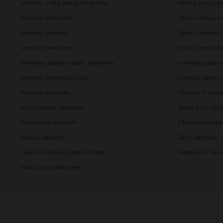
Sieviešu krekli bez piedurknēm
Vīriešu kokvilna
Sieviešu velo krekli
Vīriešu čības un
Sieviešu peldšorti
Vīriešu cepures
Velo šorti sievietēm
Jostas somas vīr
Kokvilnas sporta kostīmi sievietēm
Viendaļīgi peld
Sieviešu cepures ar nagu
Divdaļīgi peldk
Sieviešu sandales
Meiteņu T-krekl
Jostas somas sievietēm
Sporta šorti me
Peldbikses vīriešiem
Zēnu krekli be
Vīriešu peldšorti
Zēnu peldšorti
Vīriešu krekli bez piedurknēm
Peldbikses zēn
Vīriešu kokvilnas krekli