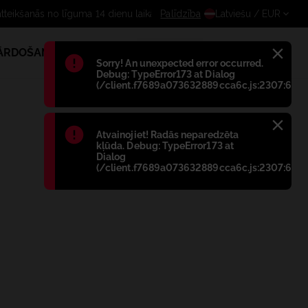
Bezmaksas atteikšanās no līguma 14 d
Palīdzība
Latviešu
/ EUR
PĀRDOŠANA
1
Błąd
:
Sorry! An unexpected error occurred.
Debug: TypeError173 at Dialog
(/client.f7689a073632889cca6c.js:2307:698)
Błąd
:
Atvainojiet! Radās neparedzēta
kļūda. Debug: TypeError173 at
Dialog
(/client.f7689a073632889cca6c.js:2307:698)