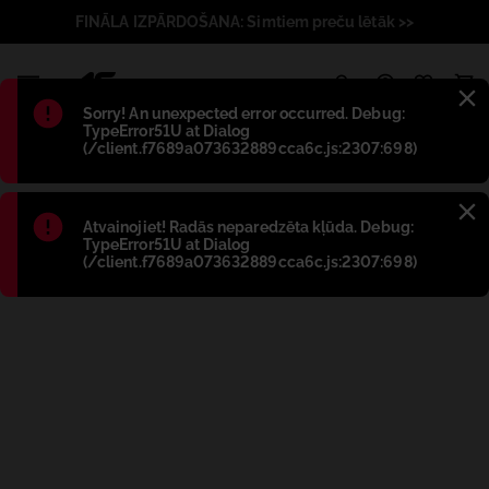
FINĀLA IZPĀRDOŠANA: Simtiem preču lētāk >>
1
Błąd
:
Sorry! An unexpected error occurred. Debug:
TypeError51U at Dialog
(/client.f7689a073632889cca6c.js:2307:698)
Błąd
:
Atvainojiet! Radās neparedzēta kļūda. Debug:
TypeError51U at Dialog
(/client.f7689a073632889cca6c.js:2307:698)