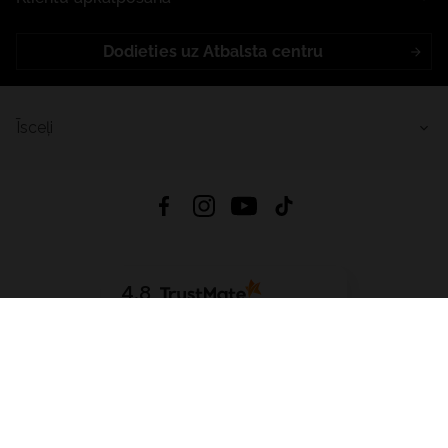
Dodieties uz Atbalsta centru
Īsceļi
4.8
Balstīts uz
15 509
atsauksmes
no visiem laikiem
Lejupielādēt Lietotni:
App Store
Google Play
App Gallery