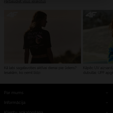
Pārbaudiet visus ierakstus
Kā labi sagatavoties aktīvai dienai pie ūdens?
Kāpēc UV aizsardz
Iesakām, ko ņemt līdzi
dubultai: UPF apģ
Par mums
Informācija
Klientu apkalpošana