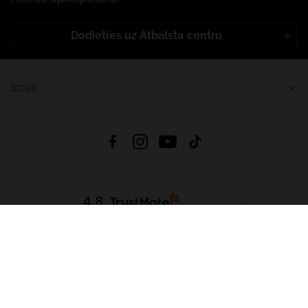
Dodieties uz Atbalsta centru
Īsceļi
4.8
Balstīts uz
15 514
atsauksmes
no visiem laikiem
Lejupielādēt Lietotni:
App Store
Google Play
App Gallery