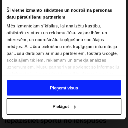
Šī vietne izmanto sīkdatnes un nodrošina personas
datu pārsūtīšanu partneriem
Mēs izmantojam sīkfailus, lai analizētu kustību,
atbilstošu statusu un reklamu Jūsu vajadzībām un
interesēm, un nodrošinātu kopīgošanu sociālajos
mēdijos. Ar Jūsu piekrišanu mēs kopīgojam informāciju
par Jūsu darbībām ar mūsu partneriem, tostarp Google,
sociālajiem tīkliem, reklāmām un tīmekļa analīzes
uzņēmumiem. Mūsu partneri var apvienot so informāciju
ar informāciju, ko sniedzat ārpus šīs vietnes,ka arī ar
datiem, ko viņi iegūst, izmantojot viņu pakalpojumus. Ar
Jūsu atļauju, mēs varam pārsūtīt Jūsu personas datus
Pieņemt visus
saviem partneriem, lai uzlabotu veidu, kadā tiek rādīta
tiešsaites reklāma, veiktu analītisko izpēti, pielāgotu
Pielāgot
saturu un uzlabotu mūsu partneru piedāvātos risinajumus
( piem. socialos tīklus). Detalizētu informāciju var atrast
Iepazīstiet sportu no iekšpuses
mūsu Privātuma politikā un sadaļā "Detaļas".