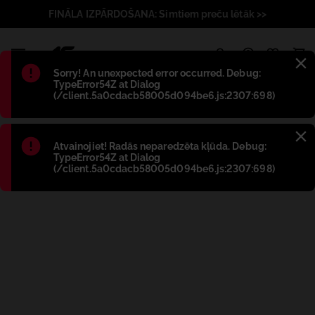
FINĀLA IZPĀRDOŠANA: Simtiem preču lētāk >>
1
Błąd
:
Sorry! An unexpected error occurred. Debug:
TypeError54Z at Dialog
(/client.5a0cdacb58005d094be6.js:2307:698)
Błąd
:
Atvainojiet! Radās neparedzēta kļūda. Debug:
TypeError54Z at Dialog
(/client.5a0cdacb58005d094be6.js:2307:698)