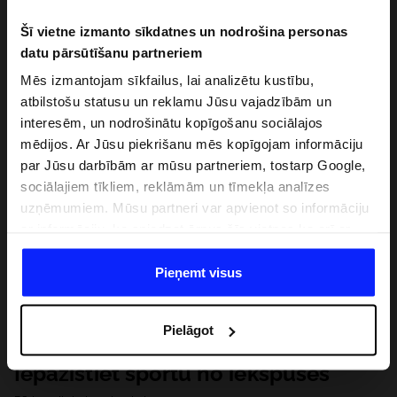
Šī vietne izmanto sīkdatnes un nodrošina personas
datu pārsūtīšanu partneriem
Mēs izmantojam sīkfailus, lai analizētu kustību,
atbilstošu statusu un reklamu Jūsu vajadzībām un
interesēm, un nodrošinātu kopīgošanu sociālajos
mēdijos. Ar Jūsu piekrišanu mēs kopīgojam informāciju
par Jūsu darbībām ar mūsu partneriem, tostarp Google,
sociālajiem tīkliem, reklāmām un tīmekļa analīzes
uzņēmumiem. Mūsu partneri var apvienot so informāciju
ar informāciju, ko sniedzat ārpus šīs vietnes,ka arī ar
datiem, ko viņi iegūst, izmantojot viņu pakalpojumus. Ar
Jūsu atļauju, mēs varam pārsūtīt Jūsu personas datus
Pieņemt visus
saviem partneriem, lai uzlabotu veidu, kadā tiek rādīta
tiešsaites reklāma, veiktu analītisko izpēti, pielāgotu
Pielāgot
saturu un uzlabotu mūsu partneru piedāvātos risinajumus
( piem. socialos tīklus). Detalizētu informāciju var atrast
Iepazīstiet sportu no iekšpuses
mūsu Privātuma politikā un sadaļā "Detaļas".