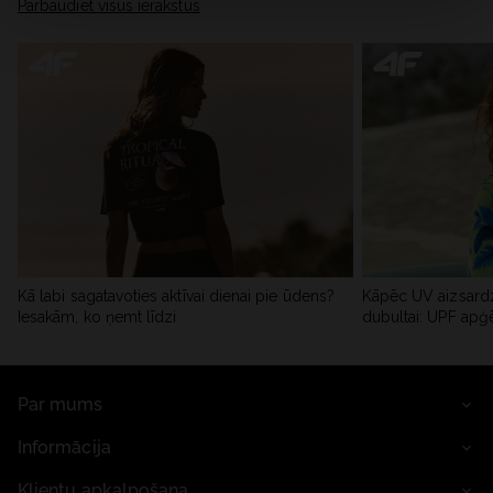
Pārbaudiet visus ierakstus
Kā labi sagatavoties aktīvai dienai pie ūdens?
Kāpēc UV aizsardz
Iesakām, ko ņemt līdzi
dubultai: UPF apģ
Par mums
Informācija
Klientu apkalpošana