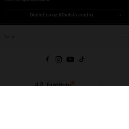
Dodieties uz Atbalsta centru
Īsceļi
4.8
Balstīts uz
15 509
atsauksmes
no visiem laikiem
Lejupielādēt Lietotni:
App Store
Google Play
App Gallery