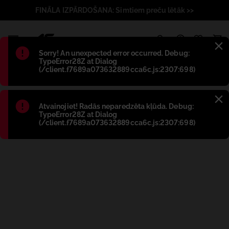
FINĀLA IZPĀRDOŠANA: Simtiem preču lētāk >>
1
Błąd
:
Sorry! An unexpected error occurred. Debug:
TypeError28Z at Dialog
(/client.f7689a073632889cca6c.js:2307:698)
Błąd
:
Atvainojiet! Radās neparedzēta kļūda. Debug:
TypeError28Z at Dialog
(/client.f7689a073632889cca6c.js:2307:698)