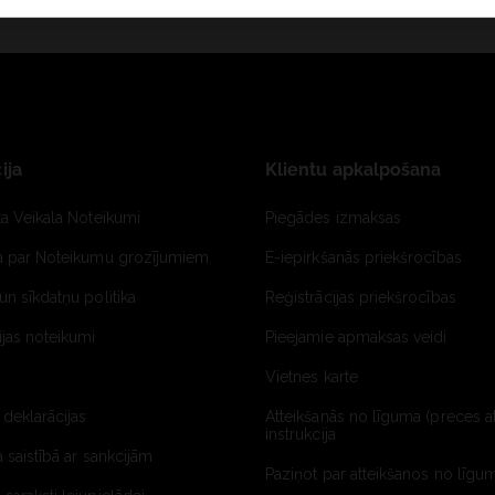
ija
Klientu apkalpošana
ta Veikala Noteikumi
Piegādes izmaksas
ja par Noteikumu grozījumiem
E-iepirkšanās priekšrocības
un sīkdatņu politika
Reģistrācijas priekšrocības
jas noteikumi
Pieejamie apmaksas veidi
Vietnes karte
 deklarācijas
Atteikšanās no līguma (preces a
instrukcija
a saistībā ar sankcijām
Paziņot par atteikšanos no līgum