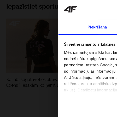
Iepazīstiet sportu no iekšpuses
Piekrišana
Šī vietne izmanto sīkdatnes
Mēs izmantojam sīkfailus, la
nodrošinātu kopīgošanu soci
partneriem, tostarp Google, 
so informāciju ar informāciju
Ar Jūsu atļauju, mēs varam pā
Kā labi sagatavoties aktīvai dienai pie
Kāpēc UV aizsard
reklāma, veiktu analītisko iz
ūdens? Iesakām, ko ņemt līdzi
dubultai: UPF a
tīklus). Detalizētu informāci
PIEGĀDES 