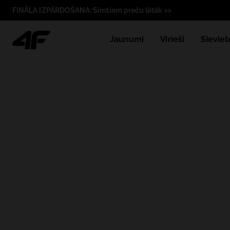
FINĀLA IZPĀRDOŠANA: Simtiem preču lētāk >>
Jaunumi
Vīrieši
Sieviet