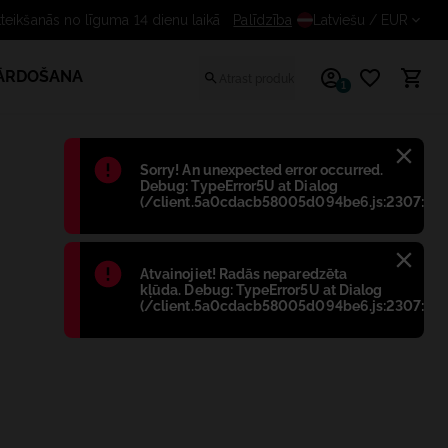
Bezmaksas atteikšanās no līguma 14 dienu laikā
Palīdzība
Latviešu
/ EUR
PĀRDOŠANA
1
Błąd
:
Sorry! An unexpected error occurred.
Debug: TypeError5U at Dialog
(/client.5a0cdacb58005d094be6.js:2307:698
Błąd
:
Atvainojiet! Radās neparedzēta
kļūda. Debug: TypeError5U at Dialog
(/client.5a0cdacb58005d094be6.js:2307:698