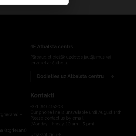
4F Atbalsta centrs
Pārbaudiet biežāk uzdotos jautājumus vai
tērzējiet ar čatbotu:
Dodieties uz Atbalsta centru
Kontakti
+371 (64) 415203
Our phone line is unavailable until August 14th.
tgriešana) –
Please contact us by email.
(Monday - Friday, 10 am - 5 pm)
a (atgriešana)
Uzrakstīt ziņu