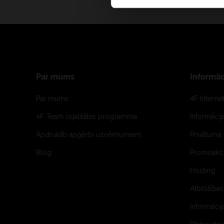
Par mums
Informāc
Par mums
4F Interne
4F Team lojalitātes programma
Informāci
Apdrukāti apģērbi uzņēmumiem
Privātuma 
Blog
Promoakci
Hosting
Atbilstības
Informācij