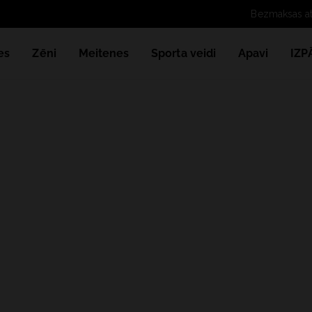
es
Zēni
Meitenes
Sporta veidi
Apavi
IZ