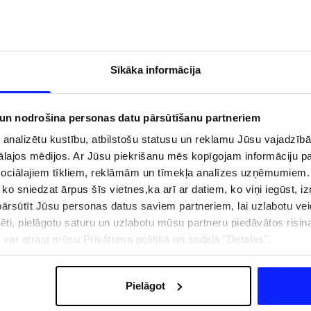
Sīkāka informācija
 un nodrošina personas datu pārsūtīšanu partneriem
i analizētu kustību, atbilstošu statusu un reklamu Jūsu vajadzī
ālajos mēdijos. Ar Jūsu piekrišanu mēs kopīgojam informāciju 
sociālajiem tīkliem, reklāmām un tīmekļa analīzes uzņēmumiem.
, ko sniedzat ārpus šīs vietnes,ka arī ar datiem, ko viņi iegūst, 
rsūtīt Jūsu personas datus saviem partneriem, lai uzlabotu veid
zībai pie ūdens jābūt
Jaunā 4F tenisa un padela kolekcija.
pēti, pielāgotu saturu un uzlabotu mūsu partneru piedāvātos risi
pģērbs + SPF
Sportiska funkcionalitāte satiekas ar
ju var atrast mūsu Privātuma politikā un sadaļā "Detaļas".
mūsdienīgu stilu
Pielāgot
IZMAKSAS
VEIKALU ADRESES
B2B
4F TEAM LOJALITĀTES PR