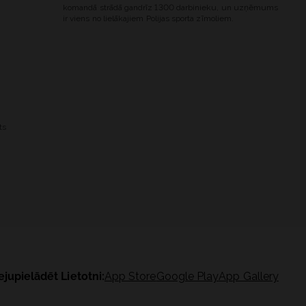
komandā strādā gandrīz 1300 darbinieku, un uzņēmums
ir viens no lielākajiem Polijas sporta zīmoliem.
ts
ejupielādēt Lietotni:
App Store
Google Play
App Gallery