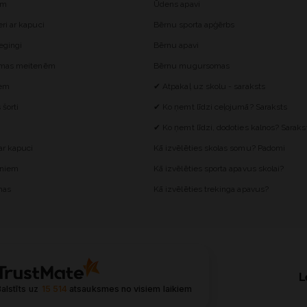
ēm
Ūdens apavi
i ar kapuci
Bērnu sporta apģērbs
egingi
Bērnu apavi
omas meitenēm
Bērnu mugursomas
iem
✔ Atpakaļ uz skolu - saraksts
šorti
✔ Ko ņemt līdzi ceļojumā? Saraksts
✔ Ko ņemt līdzi, dodoties kalnos? Saraks
r kapuci
Kā izvēlēties skolas somu? Padomi
ēniem
Kā izvēlēties sporta apavus skolai?
mas
Kā izvēlēties trekinga apavus?
L
alstīts uz
15 514
atsauksmes
no visiem laikiem