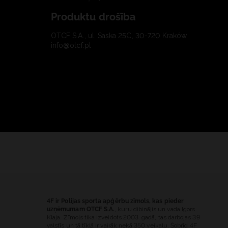
Produktu drošība
OTCF S.A., ul. Saska 25C, 30-720 Kraków
info@otcf.pl
4F ir Polijas sporta apģērbu zīmols, kas pieder
uzņēmumam OTCF S.A.
, kuru dibinājis un vada Igors
Klaja. Zīmols tika izveidots 2003. gadā, tas darbojas 39
valstīs un tā tīklā ir vairāk nekā 350 veikalu. Šobrīd 4F