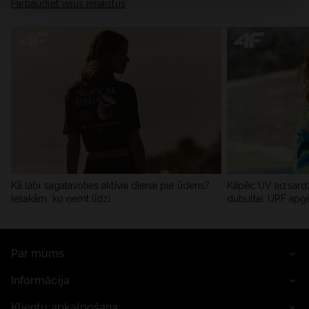
Pārbaudiet visus ierakstus
Kā labi sagatavoties aktīvai dienai pie ūdens?
Kāpēc UV aizsardz
Iesakām, ko ņemt līdzi
dubultai: UPF apģ
Par mums
Informācija
Klientu apkalpošana