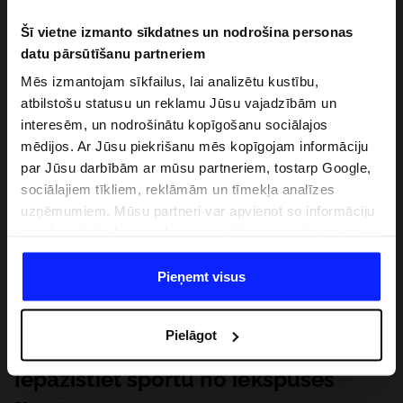
Šī vietne izmanto sīkdatnes un nodrošina personas
datu pārsūtīšanu partneriem
Mēs izmantojam sīkfailus, lai analizētu kustību,
atbilstošu statusu un reklamu Jūsu vajadzībām un
interesēm, un nodrošinātu kopīgošanu sociālajos
mēdijos. Ar Jūsu piekrišanu mēs kopīgojam informāciju
par Jūsu darbībām ar mūsu partneriem, tostarp Google,
sociālajiem tīkliem, reklāmām un tīmekļa analīzes
uzņēmumiem. Mūsu partneri var apvienot so informāciju
ar informāciju, ko sniedzat ārpus šīs vietnes,ka arī ar
datiem, ko viņi iegūst, izmantojot viņu pakalpojumus. Ar
Jūsu atļauju, mēs varam pārsūtīt Jūsu personas datus
Pieņemt visus
saviem partneriem, lai uzlabotu veidu, kadā tiek rādīta
tiešsaites reklāma, veiktu analītisko izpēti, pielāgotu
Pielāgot
saturu un uzlabotu mūsu partneru piedāvātos risinajumus
( piem. socialos tīklus). Detalizētu informāciju var atrast
Iepazīstiet sportu no iekšpuses
mūsu Privātuma politikā un sadaļā "Detaļas".