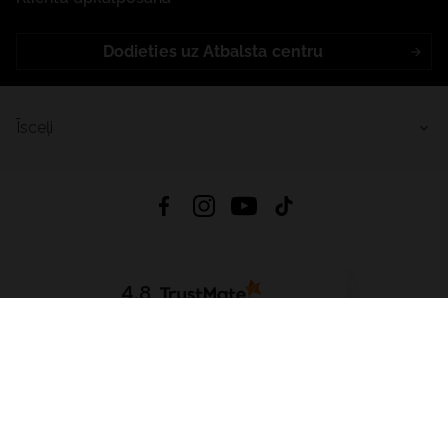
Dodieties uz Atbalsta centru
Īsceļi
4.8
Balstīts uz
15 509
atsauksmes
no visiem laikiem
Lejupielādēt Lietotni:
App Store
Google Play
App Gallery