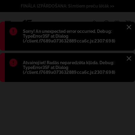
FINĀLA IZPĀRDOŠANA: Simtiem preču lētāk >>
1
Błąd
:
Sorry! An unexpected error occurred. Debug:
TypeError35F at Dialog
(/client.f7689a073632889cca6c.js:2307:698)
Błąd
:
Atvainojiet! Radās neparedzēta kļūda. Debug:
TypeError35F at Dialog
(/client.f7689a073632889cca6c.js:2307:698)