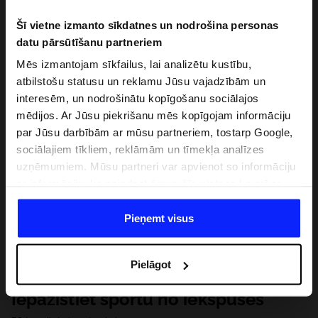
Šī vietne izmanto sīkdatnes un nodrošina personas
datu pārsūtīšanu partneriem
Mēs izmantojam sīkfailus, lai analizētu kustību,
atbilstošu statusu un reklamu Jūsu vajadzībām un
interesēm, un nodrošinātu kopīgošanu sociālajos
mēdijos. Ar Jūsu piekrišanu mēs kopīgojam informāciju
par Jūsu darbībām ar mūsu partneriem, tostarp Google,
sociālajiem tīkliem, reklāmām un tīmekļa analīzes
uzņēmumiem. Mūsu partneri var apvienot so informāciju
ar informāciju, ko sniedzat ārpus šīs vietnes,ka arī ar
datiem, ko viņi iegūst, izmantojot viņu pakalpojumus. Ar
Jūsu atļauju, mēs varam pārsūtīt Jūsu personas datus
Pieņemt visus
saviem partneriem, lai uzlabotu veidu, kadā tiek rādīta
tiešsaites reklāma, veiktu analītisko izpēti, pielāgotu
Pielāgot
saturu un uzlabotu mūsu partneru piedāvātos risinajumus
( piem. socialos tīklus). Detalizētu informāciju var atrast
Iepazīstiet sportu no iekšpuses
mūsu Privātuma politikā un sadaļā "Detaļas".