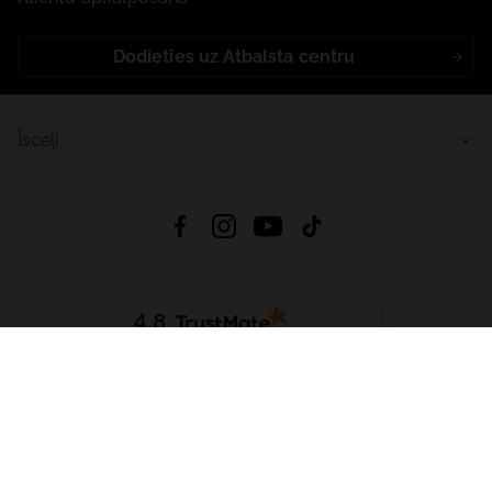
Dodieties uz Atbalsta centru
Īsceļi
4.8
Balstīts uz
15 517
atsauksmes
no visiem laikiem
Lejupielādēt Lietotni:
App Store
Google Play
App Gallery