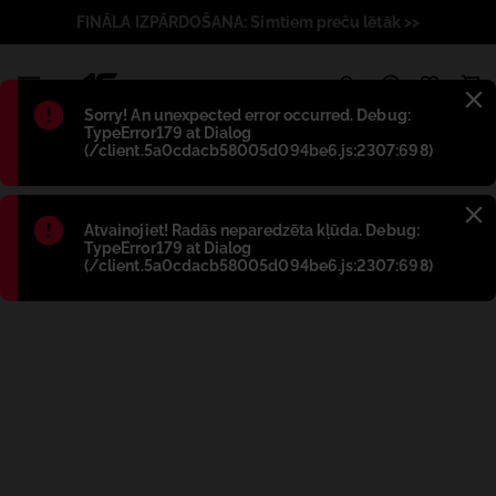
FINĀLA IZPĀRDOŠANA: Simtiem preču lētāk >>
1
Błąd
:
Sorry! An unexpected error occurred. Debug:
TypeError179 at Dialog
(/client.5a0cdacb58005d094be6.js:2307:698)
Błąd
:
Atvainojiet! Radās neparedzēta kļūda. Debug:
TypeError179 at Dialog
(/client.5a0cdacb58005d094be6.js:2307:698)