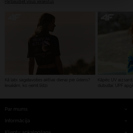
Pārbaudiet visus ierakstus
Kā labi sagatavoties aktīvai dienai pie ūdens?
Kāpēc UV aizsardz
Iesakām, ko ņemt līdzi
dubultai: UPF apģ
Par mums
Informācija
Klientu apkalpošana