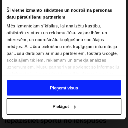
Šī vietne izmanto sīkdatnes un nodrošina personas
datu pārsūtīšanu partneriem
Mēs izmantojam sīkfailus, lai analizētu kustību,
atbilstošu statusu un reklamu Jūsu vajadzībām un
interesēm, un nodrošinātu kopīgošanu sociālajos
mēdijos. Ar Jūsu piekrišanu mēs kopīgojam informāciju
par Jūsu darbībām ar mūsu partneriem, tostarp Google,
sociālajiem tīkliem, reklāmām un tīmekļa analīzes
uzņēmumiem. Mūsu partneri var apvienot so informāciju
ar informāciju, ko sniedzat ārpus šīs vietnes,ka arī ar
datiem, ko viņi iegūst, izmantojot viņu pakalpojumus. Ar
Jūsu atļauju, mēs varam pārsūtīt Jūsu personas datus
Pieņemt visus
saviem partneriem, lai uzlabotu veidu, kadā tiek rādīta
tiešsaites reklāma, veiktu analītisko izpēti, pielāgotu
Pielāgot
saturu un uzlabotu mūsu partneru piedāvātos risinajumus
( piem. socialos tīklus). Detalizētu informāciju var atrast
Iepazīstiet sportu no iekšpuses
mūsu Privātuma politikā un sadaļā "Detaļas".