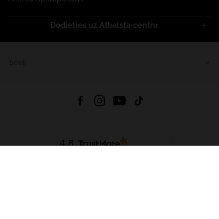
Dodieties uz Atbalsta centru
Īsceļi
4.8
Balstīts uz
15 509
atsauksmes
no visiem laikiem
Lejupielādēt Lietotni:
App Store
Google Play
App Gallery