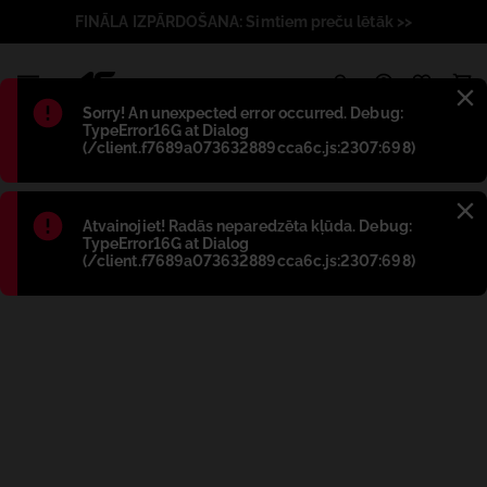
FINĀLA IZPĀRDOŠANA: Simtiem preču lētāk >>
1
Błąd
:
Sorry! An unexpected error occurred. Debug:
TypeError16G at Dialog
(/client.f7689a073632889cca6c.js:2307:698)
Błąd
:
Atvainojiet! Radās neparedzēta kļūda. Debug:
TypeError16G at Dialog
(/client.f7689a073632889cca6c.js:2307:698)