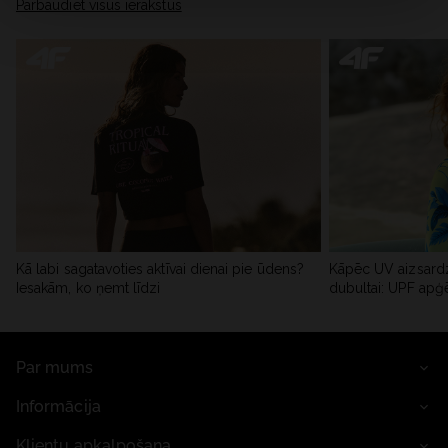
Pārbaudiet visus ierakstus
Kā labi sagatavoties aktīvai dienai pie ūdens?
Kāpēc UV aizsardz
Iesakām, ko ņemt līdzi
dubultai: UPF apģ
Par mums
Informācija
Klientu apkalpošana