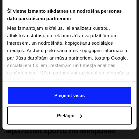
Šī vietne izmanto sīkdatnes un nodrošina personas
datu pārsūtīšanu partneriem
Mēs izmantojam sīkfailus, lai analizētu kustību,
atbilstošu statusu un reklamu Jūsu vajadzībām un
interesēm, un nodrošinātu kopīgošanu sociālajos
mēdijos. Ar Jūsu piekrišanu mēs kopīgojam informāciju
par Jūsu darbībām ar mūsu partneriem, tostarp Google,
sociālajiem tīkliem, reklāmām un tīmekļa analīzes
uzņēmumiem. Mūsu partneri var apvienot so informāciju
ar informāciju, ko sniedzat ārpus šīs vietnes,ka arī ar
datiem, ko viņi iegūst, izmantojot viņu pakalpojumus. Ar
Jūsu atļauju, mēs varam pārsūtīt Jūsu personas datus
Pieņemt visus
saviem partneriem, lai uzlabotu veidu, kadā tiek rādīta
tiešsaites reklāma, veiktu analītisko izpēti, pielāgotu
Pielāgot
saturu un uzlabotu mūsu partneru piedāvātos risinajumus
( piem. socialos tīklus). Detalizētu informāciju var atrast
Iepazīstiet sportu no iekšpuses
mūsu Privātuma politikā un sadaļā "Detaļas".