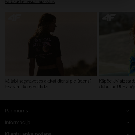
Pārbaudiet visus ierakstus
Kā labi sagatavoties aktīvai dienai pie ūdens?
Kāpēc UV aizsardz
Iesakām, ko ņemt līdzi
dubultai: UPF apģ
Par mums
Informācija
Klientu apkalpošana