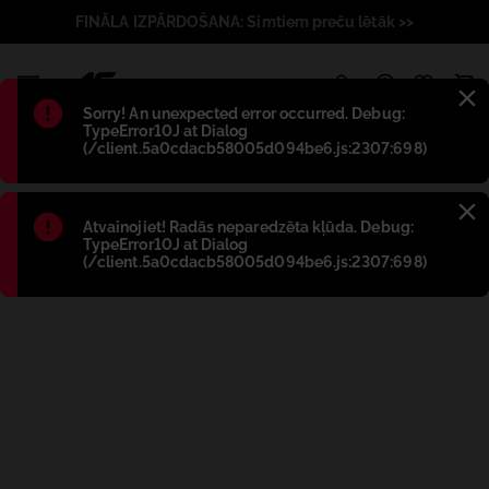
FINĀLA IZPĀRDOŠANA: Simtiem preču lētāk >>
1
Błąd
:
Sorry! An unexpected error occurred. Debug:
TypeError10J at Dialog
(/client.5a0cdacb58005d094be6.js:2307:698)
Błąd
:
Atvainojiet! Radās neparedzēta kļūda. Debug:
TypeError10J at Dialog
(/client.5a0cdacb58005d094be6.js:2307:698)