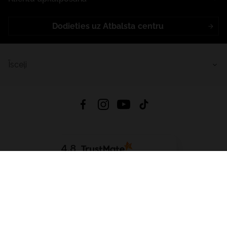
Dodieties uz Atbalsta centru
Īsceļi
4.8
Balstīts uz
15 514
atsauksmes
no visiem laikiem
Lejupielādēt Lietotni:
App Store
Google Play
App Gallery