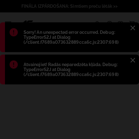
FINĀLA IZPĀRDOŠANA: Simtiem preču lētāk >>
1
Błąd
:
Sorry! An unexpected error occurred. Debug:
TypeError52J at Dialog
(/client.f7689a073632889cca6c.js:2307:698)
Błąd
:
Atvainojiet! Radās neparedzēta kļūda. Debug:
TypeError52J at Dialog
(/client.f7689a073632889cca6c.js:2307:698)