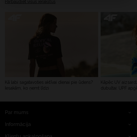
Pārbaudiet visus ierakstus
Kā labi sagatavoties aktīvai dienai pie ūdens?
Kāpēc UV aizsardz
Iesakām, ko ņemt līdzi
dubultai: UPF apģ
Par mums
Informācija
Klientu apkalpošana