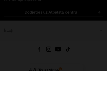
Dodieties uz Atbalsta centru
Īsceļi
4.8
Balstīts uz
15 509
atsauksmes
no visiem laikiem
Lejupielādēt Lietotni:
App Store
Google Play
App Gallery