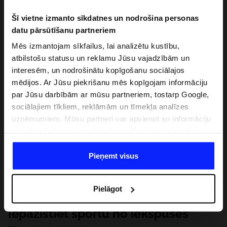
Šī vietne izmanto sīkdatnes un nodrošina personas
datu pārsūtīšanu partneriem
Mēs izmantojam sīkfailus, lai analizētu kustību,
atbilstošu statusu un reklamu Jūsu vajadzībām un
interesēm, un nodrošinātu kopīgošanu sociālajos
mēdijos. Ar Jūsu piekrišanu mēs kopīgojam informāciju
par Jūsu darbībām ar mūsu partneriem, tostarp Google,
sociālajiem tīkliem, reklāmām un tīmekļa analīzes
uzņēmumiem. Mūsu partneri var apvienot so informāciju
ar informāciju, ko sniedzat ārpus šīs vietnes,ka arī ar
datiem, ko viņi iegūst, izmantojot viņu pakalpojumus. Ar
Jūsu atļauju, mēs varam pārsūtīt Jūsu personas datus
Pieņemt visus
saviem partneriem, lai uzlabotu veidu, kadā tiek rādīta
tiešsaites reklāma, veiktu analītisko izpēti, pielāgotu
Pielāgot
saturu un uzlabotu mūsu partneru piedāvātos risinajumus
( piem. socialos tīklus). Detalizētu informāciju var atrast
Iepazīstiet sportu no iekšpuses
mūsu Privātuma politikā un sadaļā "Detaļas".