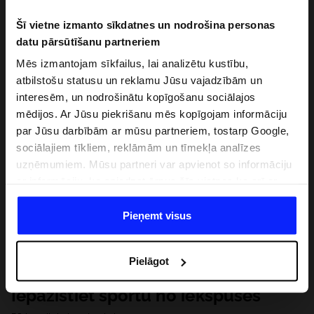
Šī vietne izmanto sīkdatnes un nodrošina personas
datu pārsūtīšanu partneriem
Mēs izmantojam sīkfailus, lai analizētu kustību,
atbilstošu statusu un reklamu Jūsu vajadzībām un
interesēm, un nodrošinātu kopīgošanu sociālajos
mēdijos. Ar Jūsu piekrišanu mēs kopīgojam informāciju
par Jūsu darbībām ar mūsu partneriem, tostarp Google,
sociālajiem tīkliem, reklāmām un tīmekļa analīzes
uzņēmumiem. Mūsu partneri var apvienot so informāciju
ar informāciju, ko sniedzat ārpus šīs vietnes,ka arī ar
datiem, ko viņi iegūst, izmantojot viņu pakalpojumus. Ar
Jūsu atļauju, mēs varam pārsūtīt Jūsu personas datus
Pieņemt visus
saviem partneriem, lai uzlabotu veidu, kadā tiek rādīta
tiešsaites reklāma, veiktu analītisko izpēti, pielāgotu
Pielāgot
saturu un uzlabotu mūsu partneru piedāvātos risinajumus
( piem. socialos tīklus). Detalizētu informāciju var atrast
Iepazīstiet sportu no iekšpuses
mūsu Privātuma politikā un sadaļā "Detaļas".