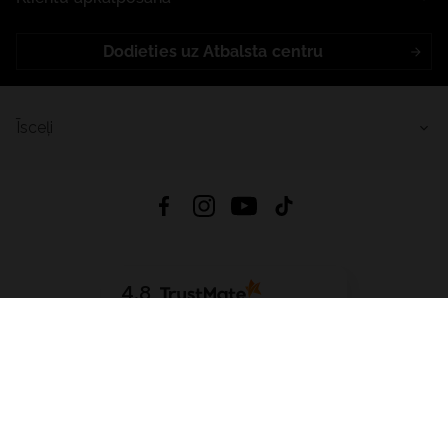
Dodieties uz Atbalsta centru
Īsceļi
4.8
Balstīts uz
15 511
atsauksmes
no visiem laikiem
Lejupielādēt Lietotni:
App Store
Google Play
App Gallery