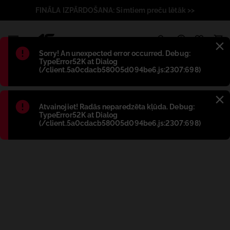
FINĀLA IZPĀRDOŠANA: Simtiem preču lētāk >>
1
Błąd
:
Sorry! An unexpected error occurred. Debug:
TypeError52K at Dialog
(/client.5a0cdacb58005d094be6.js:2307:698)
Błąd
:
Atvainojiet! Radās neparedzēta kļūda. Debug:
TypeError52K at Dialog
(/client.5a0cdacb58005d094be6.js:2307:698)