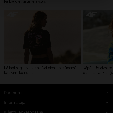
Pārbaudiet visus ierakstus
Kā labi sagatavoties aktīvai dienai pie ūdens?
Kāpēc UV aizsardz
Iesakām, ko ņemt līdzi
dubultai: UPF apģ
Par mums
Informācija
Klientu apkalpošana