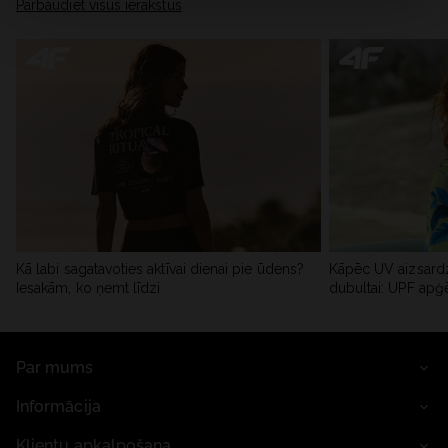
Pārbaudiet visus ierakstus
Kā labi sagatavoties aktīvai dienai pie ūdens?
Kāpēc UV aizsardz
Iesakām, ko ņemt līdzi
dubultai: UPF apģ
Par mums
Informācija
Klientu apkalpošana