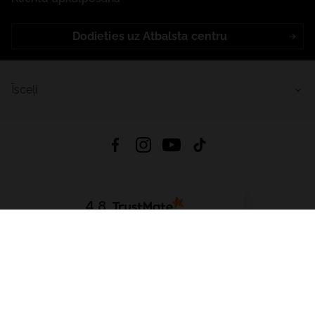
Dodieties uz Atbalsta centru
Īsceļi
4.8
Balstīts uz
15 511
atsauksmes
no visiem laikiem
Lejupielādēt Lietotni:
App Store
Google Play
App Gallery