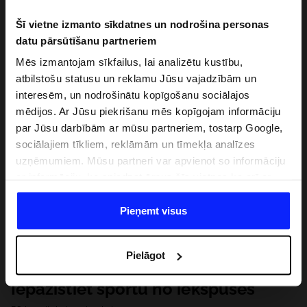
Šī vietne izmanto sīkdatnes un nodrošina personas
datu pārsūtīšanu partneriem
Mēs izmantojam sīkfailus, lai analizētu kustību,
atbilstošu statusu un reklamu Jūsu vajadzībām un
interesēm, un nodrošinātu kopīgošanu sociālajos
mēdijos. Ar Jūsu piekrišanu mēs kopīgojam informāciju
par Jūsu darbībām ar mūsu partneriem, tostarp Google,
sociālajiem tīkliem, reklāmām un tīmekļa analīzes
uzņēmumiem. Mūsu partneri var apvienot so informāciju
ar informāciju, ko sniedzat ārpus šīs vietnes,ka arī ar
datiem, ko viņi iegūst, izmantojot viņu pakalpojumus. Ar
Jūsu atļauju, mēs varam pārsūtīt Jūsu personas datus
Pieņemt visus
saviem partneriem, lai uzlabotu veidu, kadā tiek rādīta
tiešsaites reklāma, veiktu analītisko izpēti, pielāgotu
Pielāgot
saturu un uzlabotu mūsu partneru piedāvātos risinajumus
( piem. socialos tīklus). Detalizētu informāciju var atrast
Iepazīstiet sportu no iekšpuses
mūsu Privātuma politikā un sadaļā "Detaļas".