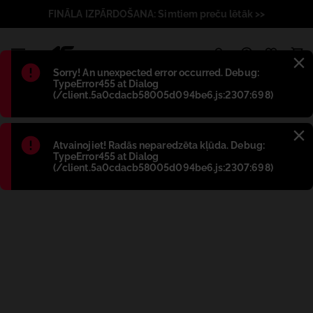
FINĀLA IZPĀRDOŠANA: Simtiem preču lētāk >>
1
Błąd
:
Sorry! An unexpected error occurred. Debug:
TypeError455 at Dialog
(/client.5a0cdacb58005d094be6.js:2307:698)
Błąd
:
Atvainojiet! Radās neparedzēta kļūda. Debug:
TypeError455 at Dialog
(/client.5a0cdacb58005d094be6.js:2307:698)