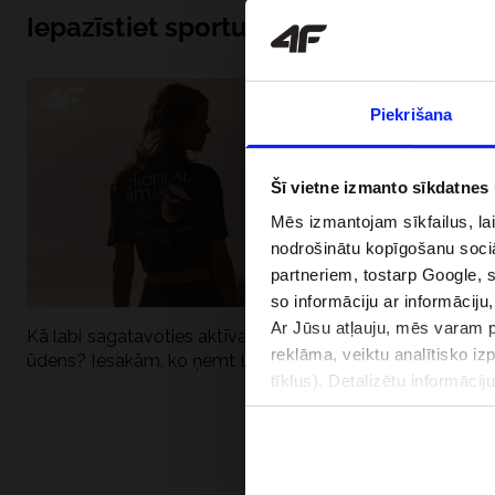
Iepazīstiet sportu no iekšpuses
Piekrišana
Šī vietne izmanto sīkdatnes
Mēs izmantojam sīkfailus, la
nodrošinātu kopīgošanu soci
partneriem, tostarp Google, 
so informāciju ar informāciju
Ar Jūsu atļauju, mēs varam pā
Kā labi sagatavoties aktīvai dienai pie
Kāpēc UV aizsard
reklāma, veiktu analītisko iz
ūdens? Iesakām, ko ņemt līdzi
dubultai: UPF a
tīklus). Detalizētu informāci
PIEGĀDES 