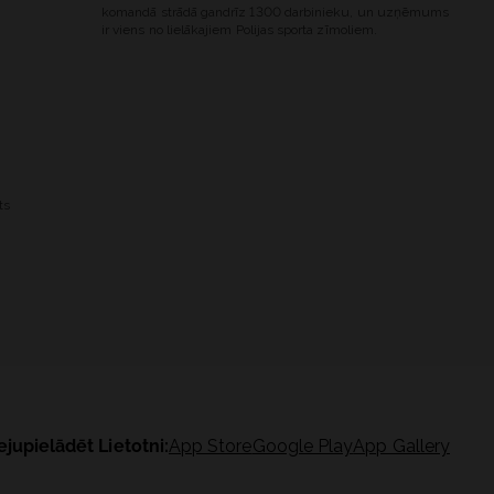
komandā strādā gandrīz 1300 darbinieku, un uzņēmums
ir viens no lielākajiem Polijas sporta zīmoliem.
ts
ejupielādēt Lietotni:
App Store
Google Play
App Gallery