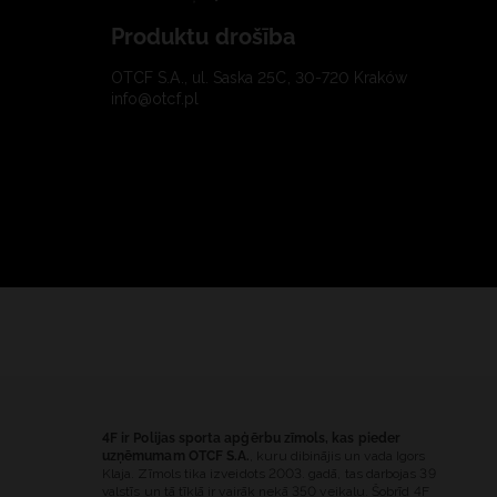
Produktu drošība
OTCF S.A., ul. Saska 25C, 30-720 Kraków
info@otcf.pl
4F ir Polijas sporta apģērbu zīmols, kas pieder
uzņēmumam OTCF S.A.
, kuru dibinājis un vada Igors
Klaja. Zīmols tika izveidots 2003. gadā, tas darbojas 39
valstīs un tā tīklā ir vairāk nekā 350 veikalu. Šobrīd 4F