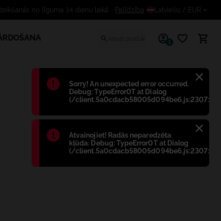
eikšanās no līguma 14 dienu laikā
Palīdzība
Latviešu
/ EUR
PĀRDOŠANA
1
Błąd
:
Sorry! An unexpected error occurred.
Debug: TypeError0T at Dialog
(/client.5a0cdacb58005d094be6.js:2307:698
Błąd
:
Atvainojiet! Radās neparedzēta
kļūda. Debug: TypeError0T at Dialog
(/client.5a0cdacb58005d094be6.js:2307:698