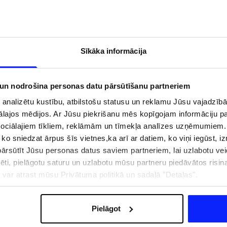
Sīkāka informācija
 un nodrošina personas datu pārsūtīšanu partneriem
i analizētu kustību, atbilstošu statusu un reklamu Jūsu vajadzī
ālajos mēdijos. Ar Jūsu piekrišanu mēs kopīgojam informāciju 
sociālajiem tīkliem, reklāmām un tīmekļa analīzes uzņēmumiem.
, ko sniedzat ārpus šīs vietnes,ka arī ar datiem, ko viņi iegūst, 
rsūtīt Jūsu personas datus saviem partneriem, lai uzlabotu veid
zībai pie ūdens jābūt
Jaunā 4F tenisa un padela kolekcija.
pēti, pielāgotu saturu un uzlabotu mūsu partneru piedāvātos risi
pģērbs + SPF
Sportiska funkcionalitāte satiekas ar
ju var atrast mūsu Privātuma politikā un sadaļā "Detaļas".
mūsdienīgu stilu
Pielāgot
IZMAKSAS
VEIKALU ADRESES
B2B
4F TEAM LOJALITĀTES PR