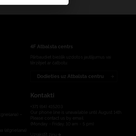
4F Atbalsta centrs
Pārbaudiet biežāk uzdotos jautājumus vai
tērzējiet ar čatbotu:
Dodieties uz Atbalsta centru
Kontakti
+371 (64) 415203
Our phone line is unavailable until August 14th.
tgriešana) –
Please contact us by email.
(Monday - Friday, 10 am - 5 pm)
a (atgriešana)
Uzrakstīt ziņu