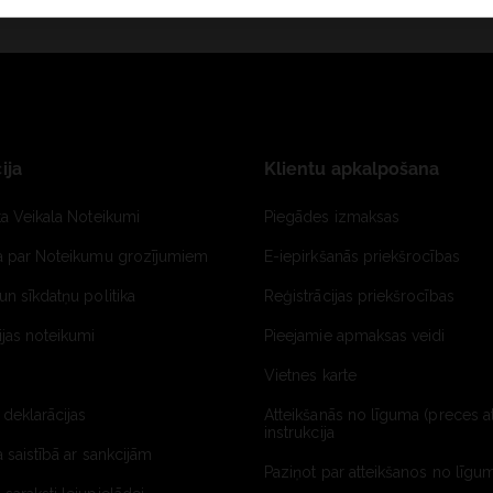
ija
Klientu apkalpošana
ta Veikala Noteikumi
Piegādes izmaksas
ja par Noteikumu grozījumiem
E-iepirkšanās priekšrocības
un sīkdatņu politika
Reģistrācijas priekšrocības
jas noteikumi
Pieejamie apmaksas veidi
Vietnes karte
 deklarācijas
Atteikšanās no līguma (preces a
instrukcija
a saistībā ar sankcijām
Paziņot par atteikšanos no līgum