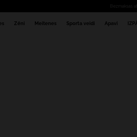
Bezmaksas att
es
Zēni
Meitenes
Sporta veidi
Apavi
IZ