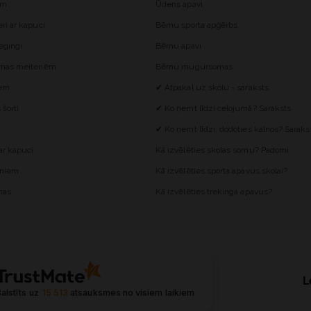
ēm
Ūdens apavi
i ar kapuci
Bērnu sporta apģērbs
egingi
Bērnu apavi
omas meitenēm
Bērnu mugursomas
iem
✔ Atpakaļ uz skolu - saraksts
šorti
✔ Ko ņemt līdzi ceļojumā? Saraksts
✔ Ko ņemt līdzi, dodoties kalnos? Saraks
r kapuci
Kā izvēlēties skolas somu? Padomi
ēniem
Kā izvēlēties sporta apavus skolai?
mas
Kā izvēlēties trekinga apavus?
L
alstīts uz
15 513
atsauksmes
no visiem laikiem