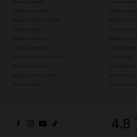
Velo šorti sievietēm
T krekli meiten
Sieviešu sporta kostīmi
Meiteņu džemper
Pārgājienu bikses sievietēm
Meiteņu sporta l
Sieviešu sandales
Skolas mugurs
Peldbikses vīriešiem
Peldbikses zēn
Vīriešu pludmales šorti
Zēnu pludmales 
Vīriešu krekli bez piedurknēm
Zēnu T krekli
Vīriešu sporta kostīmi
Zēnu džemperi a
Pārgājienu bikses vīriešiem
Sporta bikses z
Vīriešu sandales
Zēnu mugurso
4.8
B