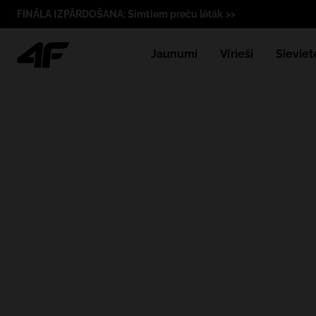
FINĀLA IZPĀRDOŠANA: Simtiem preču lētāk >>
Jaunumi
Vīrieši
Sieviet