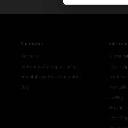
Par mums
Informāc
Par mums
4F Interne
4F Team lojalitātes programma
Informāci
Apdrukāti apģērbi uzņēmumiem
Privātuma 
Blog
Promoakci
Hosting
Atbilstības
Informācij