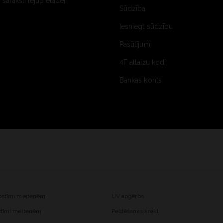
saraksti lejupielādei
Sūdzība
Iesniegt sūdzību
Pasūtījumi
4F atlaižu kodi
Bankas konts
kostīmi meitenēm
UV apģērbs
ostīmi meitenēm
Peldēšanas krekli