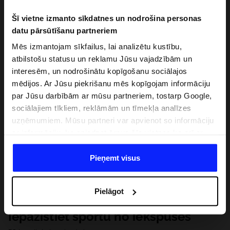
Šī vietne izmanto sīkdatnes un nodrošina personas
datu pārsūtīšanu partneriem
Mēs izmantojam sīkfailus, lai analizētu kustību,
atbilstošu statusu un reklamu Jūsu vajadzībām un
interesēm, un nodrošinātu kopīgošanu sociālajos
mēdijos. Ar Jūsu piekrišanu mēs kopīgojam informāciju
par Jūsu darbībām ar mūsu partneriem, tostarp Google,
sociālajiem tīkliem, reklāmām un tīmekļa analīzes
uzņēmumiem. Mūsu partneri var apvienot so informāciju
ar informāciju, ko sniedzat ārpus šīs vietnes,ka arī ar
datiem, ko viņi iegūst, izmantojot viņu pakalpojumus. Ar
Jūsu atļauju, mēs varam pārsūtīt Jūsu personas datus
Pieņemt visus
saviem partneriem, lai uzlabotu veidu, kadā tiek rādīta
tiešsaites reklāma, veiktu analītisko izpēti, pielāgotu
Pielāgot
saturu un uzlabotu mūsu partneru piedāvātos risinajumus
( piem. socialos tīklus). Detalizētu informāciju var atrast
Iepazīstiet sportu no iekšpuses
mūsu Privātuma politikā un sadaļā "Detaļas".