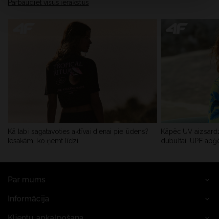
Pārbaudiet visus ierakstus
Kā labi sagatavoties aktīvai dienai pie ūdens?
Kāpēc UV aizsardz
Iesakām, ko ņemt līdzi
dubultai: UPF apģ
Par mums
Informācija
Klientu apkalpošana