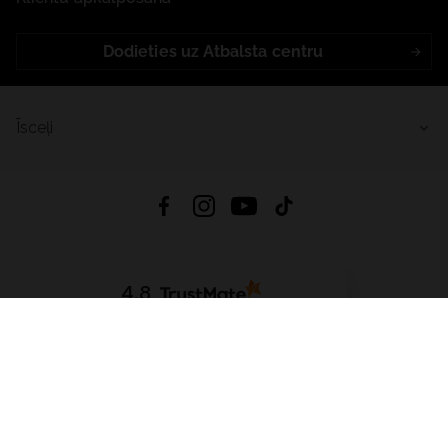
Dodieties uz Atbalsta centru
Īsceļi
4.8
Balstīts uz
15 509
atsauksmes
no visiem laikiem
Lejupielādēt Lietotni:
App Store
Google Play
App Gallery