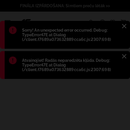
FINĀLA IZPĀRDOŠANA: Simtiem preču lētāk >>
1
Błąd
:
Sorry! An unexpected error occurred. Debug:
TypeError47E at Dialog
(/client.f7689a073632889cca6c.js:2307:698)
Błąd
:
Atvainojiet! Radās neparedzēta kļūda. Debug:
TypeError47E at Dialog
(/client.f7689a073632889cca6c.js:2307:698)